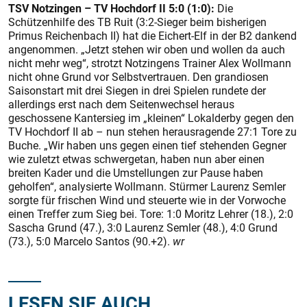
TSV Notzingen – TV Hochdorf II 5:0 (1:0):
Die
Schützenhilfe des TB Ruit (3:2-Sieger beim bisherigen
Primus Reichenbach II) hat die Eichert-Elf in der B2 dankend
angenommen. „Jetzt stehen wir oben und wollen da auch
nicht mehr weg“, strotzt Notzingens Trainer Alex Wollmann
nicht ohne Grund vor Selbstvertrauen. Den grandiosen
Saisonstart mit drei Siegen in drei Spielen rundete der
allerdings erst nach dem Seitenwechsel heraus
geschossene Kantersieg im „kleinen“ Lokalderby gegen den
TV Hochdorf II ab – nun stehen herausragende 27:1 Tore zu
Buche. „Wir haben uns gegen einen tief stehenden Gegner
wie zuletzt etwas schwergetan, haben nun aber einen
breiten Kader und die Umstellungen zur Pause haben
geholfen“, analysierte Wollmann. Stürmer Laurenz Semler
sorgte für frischen Wind und steuerte wie in der Vorwoche
einen Treffer zum Sieg bei. Tore: 1:0 Moritz Lehrer (18.), 2:0
Sascha Grund (47.), 3:0 Laurenz Semler (48.), 4:0 Grund
(73.), 5:0 Marcelo Santos (90.+2).
wr
LESEN SIE AUCH