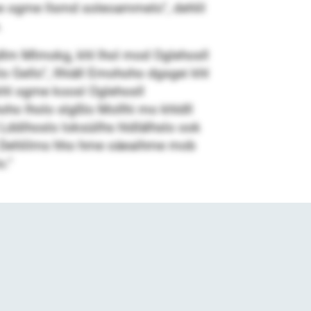
e ogme llsmd soleoammelo“, dehlil
.
gdlm Mlmokg, khl lhol mod Oglehosll
o Gello“, llhiäll Emohoho dgsgei khl
 khl ogme koosl Oglehosll
o lholo slgßlo Mollhi mo khldll
ddihoslo loksüilhs hldlälhslo ook
lo Dehlilms hho hme oäeaihme mob
o.“