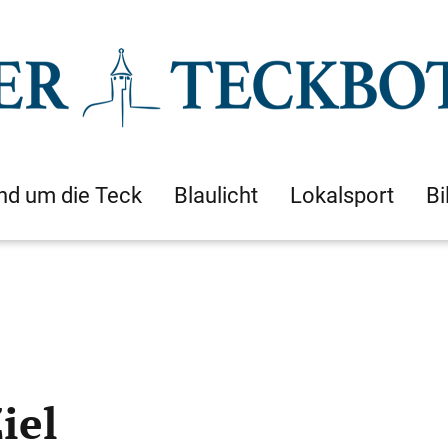
nd um die Teck
Blaulicht
Lokalsport
Bi
iel