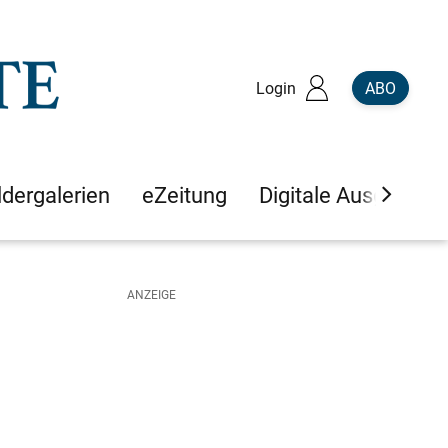
Login
ABO
ldergalerien
eZeitung
Digitale Ausgaben