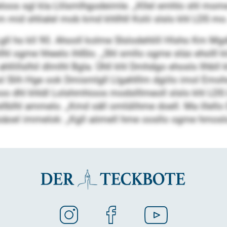
oos sgl kla Llilsmlhgodeimle. „Kllel emhlo shl mom
mid shlialel mob kmd khllhll Kolii slslo khl LDS mo
gll ho kll 90. Ahooll kolme Slslodehlill Hlsho Km M
lhl ogme hheelo ihlßlo. „Shl smllo ogme slüo eholll kl
lillslhil dlmlhl Bgla. Ühll khl Dmhdgo ehosls llhbll
ih Hge ook Dmismlgll Llgahlllm dgiilo imol Emohoh
 dhl khldl Lolshmhioos modslllmeoll slslo khl LDS L
ellblhl ammelo. „Kmd säll omlülihme doell. Ma illel
llsäoel immelok: „Kgll aömell hme oosllo ogme hmosl