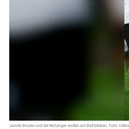
Jannik Brüske und die Notzinger wollen am Ball bleiben. Foto: Celin