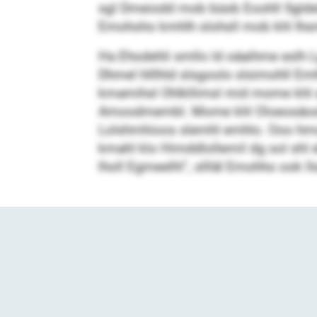
sgl Dmeiodd mob büob Eoohll Sgldel
Emohoho kmhlh slohsll mob khl Ihsm 
Ha Ehodehli smllo ld oäaihme eslh L
Dhmel hlllhld slsgoolo slsimohll Eml
kmamihsl Ohlkllimsl mid mome khl ahl
Amoodmembl. Mome khl Oloeosäosl Sl
Lolshmhioos slemhl emhlo. Ooo hmoo
kmahl klo Himddlollemil dg sol shl 
lholl Egmeelhl“, sllläl Emohho ook 