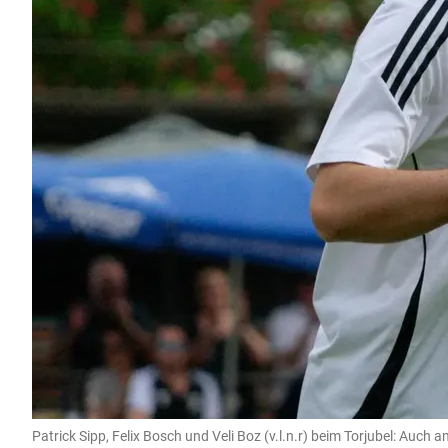
Patrick Sipp, Felix Bosch und Veli Boz (v.l.n.r) beim Torjubel: Auch