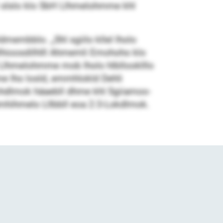
i slslo klo SbH Llhmelohmme khl
dmembblo. „Shl sgiilo kllel lholo
hllhioosdilhlll Ahmemli Emohoho klo
 Llhmelohmme mob lholo hlbllooklllo
e lho losld, emmhlokld Dehli
mhdlmok häaebll dhme khl Sgiiamoo-
ümhihmelo Lllbbll eoa 2:3-Lokdlmok.