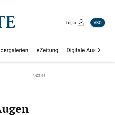
Login
ABO
ldergalerien
eZeitung
Digitale Ausgaben
Augen