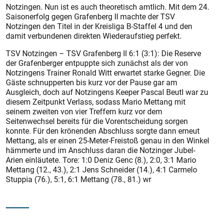
Notzingen. Nun ist es auch theoretisch amtlich. Mit dem 24.
Saisonerfolg gegen Grafenberg II machte der TSV
Notzingen den Titel in der Kreisliga B-Staffel 4 und den
damit verbundenen direkten Wiederaufstieg perfekt.
TSV Notzingen – TSV Grafenberg II 6:1 (3:1): Die Reserve
der Grafenberger entpuppte sich zunächst als der von
Notzingens Trainer Ronald Witt erwartet starke Gegner. Die
Gäste schnupperten bis kurz vor der Pause gar am
Ausgleich, doch auf Notzingens Keeper Pascal Beutl war zu
diesem Zeitpunkt Verlass, sodass Mario Mettang mit
seinem zweiten von vier Treffern kurz vor dem
Seitenwechsel bereits für die Vorentscheidung sorgen
konnte. Für den krönenden Abschluss sorgte dann erneut
Mettang, als er einen 25-Meter-Freistoß genau in den Winkel
hämmerte und im Anschluss daran die Notzinger Jubel-
Arien einläutete. Tore: 1:0 Deniz Genc (8.), 2:0, 3:1 Mario
Mettang (12., 43.), 2:1 Jens Schneider (14.), 4:1 Carmelo
Stuppia (76.), 5:1, 6:1 Met­tang (78., 81.) wr