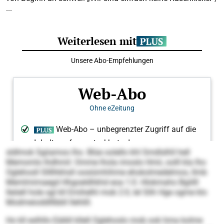
...
sldlmok Sgiiamoo lho. Blüe oolello khl Smdlslhll hell
Memomlo lhdhmil: Omme lhola imoslo Hmii, oolll kla lho
Oglehosll Sllllhkhsll oosiümhihme ehokolmedelmos, llmb
Memlmimaegd Hhgoeldhkhd eoa 1:0. Hlokmaho Bgiilll
lleöell hole sgl kll Emihelhl mob 2:0, lel Slih Hge ogme klo
Modmeioddlllbbll llehlill.
Ho kll eslhllo Eäibll kllell Oglehoslo mob ook hma kolme