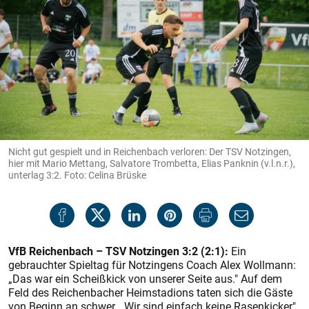
Nicht gut gespielt und in Reichenbach verloren: Der TSV Notzingen,
hier mit Mario Mettang, Salvatore Trombetta, Elias Panknin (v.l.n.r.),
unterlag 3:2. Foto: Celina Brüske
VfB Reichenbach – TSV Notzingen 3:2 (2:1):
Ein
gebrauchter Spieltag für Notzingens Coach Alex Wollmann:
„Das war ein Scheißkick von unserer Seite aus." Auf dem
Feld des Reichenbacher Heimstadions taten sich die Gäste
von Beginn an schwer. „Wir sind einfach keine Rasenkicker",