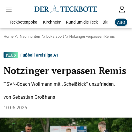
Teckbotenpokal
Kirchheim
Rund um die Teck
Blaulicht
Loka
ABO
Home
Nachrichten
Lokalsport
Notzinger verpassen Remis
Fußball Kreisliga A1
Notzinger verpassen Remis
TSVN-Coach Wollmann mit „Scheißkick“ unzufrieden.
Sebastian Großhans
10.05.2026