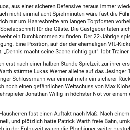
uos, aus einer sicheren Defensive heraus immer wied
ach nicht einmal acht Spielminuten wäre fast die Füh
ich nur um Haaresbreite am langen Torpfosten vorbei.
Spielabschnitt für die Gäste. Die Gastgeber taten sich
bwehr ein Durchkommen zu finden. Der 22-Jährige spie
digung. Eine Position, auf der der ehemaligen VfL-Ki
. „Dennis macht seine Sache richtig gut“, lobt Trainer 
erst nach einer halben Stunde Spielzeit zur ihrer er
arth stürmte Lukas Werner alleine auf das Jesinger T
singer Schlussmann war einmal mehr ein sicherer Rück
uch noch einen gefährlichen Weitschuss von Max Klob
ehrspieler Jonathan Willig in höchster Not vor einem
Hausherren fast einen Auftakt nach Maß. Nach einem 
l, und plötzlich hatte Patrick Warth freie Bahn, umku
h in der Folgezeit waren die Plochinger weiter bestreb