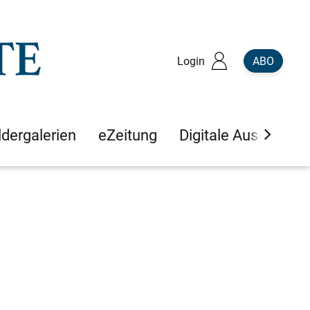
Login
ABO
ldergalerien
eZeitung
Digitale Ausgaben