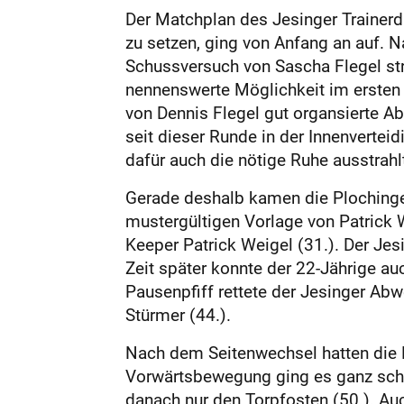
Der Matchplan des Jesinger Trainerd
zu setzen, ging von Anfang an auf. N
Schussversuch von Sascha Flegel str
nennenswerte Möglichkeit im ers­ten 
von Dennis Flegel gut organsierte A
seit dieser Runde in der Innenvertei
dafür auch die nötige Ruhe ausstrahlt
Gerade deshalb kamen die Plochingen 
mustergültigen Vorlage von Patrick W
Keeper Patrick Weigel (31.). Der Je
Zeit später konnte der 22-Jährige a
Pausenpfiff rettete der Jesinger Abw
Stürmer (44.).
Nach dem Seitenwechsel hatten die 
Vorwärtsbewegung ging es ganz schnel
danach nur den Torpfosten (50.). Auc