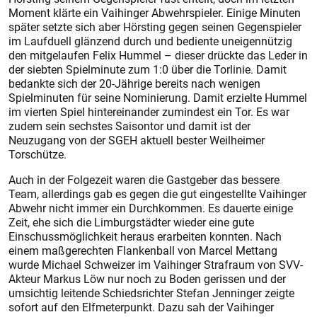
Moment klärte ein Vaihinger Abwehrspieler. Einige Minuten
später setzte sich aber Hörsting gegen seinen Gegenspieler
im Laufduell glänzend durch und bediente uneigennützig
den mitgelaufen Felix Hummel – dieser drückte das Leder in
der siebten Spielminute zum 1:0 über die Torlinie. Damit
bedankte sich der 20-Jährige bereits nach wenigen
Spielminuten für seine Nominierung. Damit erzielte Hummel
im vierten Spiel hintereinander zumindest ein Tor. Es war
zudem sein sechstes Saisontor und damit ist der
Neuzugang von der SGEH aktuell bester Weilheimer
Torschütze.
Auch in der Folgezeit waren die Gastgeber das bessere
Team, allerdings gab es gegen die gut eingestellte Vaihinger
Abwehr nicht immer ein Durchkommen. Es dauerte einige
Zeit, ehe sich die Limburgstädter wieder eine gute
Einschussmöglichkeit heraus erarbeiten konnten. Nach
einem maßgerechten Flankenball von Marcel Mettang
wurde Michael Schweizer im Vaihinger Strafraum von SVV-
Akteur Markus Löw nur noch zu Boden gerissen und der
umsichtig leitende Schiedsrichter Stefan Jenninger zeigte
sofort auf den Elfmeterpunkt. Dazu sah der Vaihinger