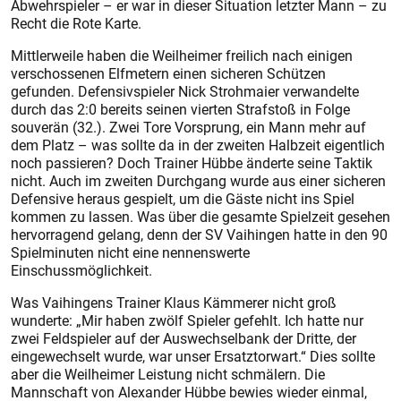
Abwehrspieler – er war in dieser Situation letzter Mann – zu
Recht die Rote Karte.
Mittlerweile haben die Weilheimer freilich nach einigen
verschossenen Elfmetern einen sicheren Schützen
gefunden. Defensivspieler Nick Strohmaier verwandelte
durch das 2:0 bereits seinen vierten Strafstoß in Folge
souverän (32.). Zwei Tore Vorsprung, ein Mann mehr auf
dem Platz – was sollte da in der zweiten Halbzeit eigentlich
noch passieren? Doch Trainer Hübbe änderte seine Taktik
nicht. Auch im zweiten Durchgang wurde aus einer sicheren
Defensive heraus gespielt, um die Gäste nicht ins Spiel
kommen zu lassen. Was über die gesamte Spielzeit gesehen
hervorragend gelang, denn der SV Vaihingen hatte in den 90
Spielminuten nicht eine nennenswerte
Einschussmöglichkeit.
Was Vaihingens Trainer Klaus Kämmerer nicht groß
wunderte: „Mir haben zwölf Spieler gefehlt. Ich hatte nur
zwei Feldspieler auf der Auswechselbank der Dritte, der
eingewechselt wurde, war unser Ersatztorwart.“ Dies sollte
aber die Weilheimer Leistung nicht schmälern. Die
Mannschaft von Alexander Hübbe bewies wieder einmal,