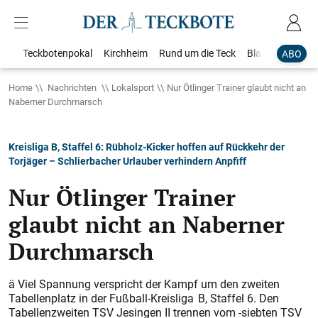
Teckbotenpokal
Kirchheim
Rund um die Teck
Blaulicht
Loka
ABO
Home
Nachrichten
Lokalsport
Nur Ötlinger Trainer glaubt nicht an
Naberner Durchmarsch​
Kreisliga B, Staffel 6: Rübholz-Kicker hoffen auf Rückkehr der
Torjäger – Schlierbacher Urlauber verhindern Anpfiff
Nur Ötlinger Trainer
glaubt nicht an Naberner
Durchmarsch​
ä Viel Spannung verspricht der Kampf um den zweiten
Tabellenplatz in der Fußball-Kreisliga B, Staffel 6. Den
Tabellenzweiten TSV Jesingen II trennen vom -siebten TSV