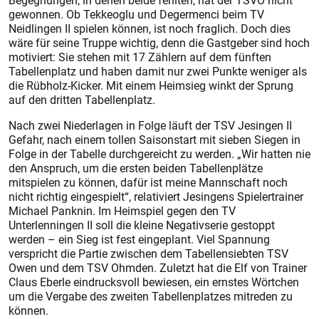
Begegnungen, in denen beide fehlten, hat der TSVÖ nicht
gewonnen. Ob Tekkeoglu und Degermenci beim TV
Neidlingen II spielen können, ist noch fraglich. Doch dies
wäre für seine Truppe wichtig, denn die Gastgeber sind hoch
motiviert: Sie stehen mit 17 Zählern auf dem fünften
Tabellenplatz und haben damit nur zwei Punkte weniger als
die Rübholz-Kicker. Mit einem Heimsieg winkt der Sprung
auf den dritten Tabellenplatz.
Nach zwei Niederlagen in Folge läuft der TSV Jesingen II
Gefahr, nach einem tollen Saisonstart mit sieben Siegen in
Folge in der Tabelle durchgereicht zu werden. „Wir hatten nie
den Anspruch, um die ersten beiden Tabellenplätze
mitspielen zu können, dafür ist meine Mannschaft noch
nicht richtig eingespielt“, relativiert Jesingens Spielertrainer
Michael Panknin. Im Heimspiel gegen den TV
Unterlenningen II soll die kleine Negativserie gestoppt
werden – ein Sieg ist fest eingeplant. Viel Spannung
verspricht die Partie zwischen dem Tabellensiebten TSV
Owen und dem TSV Ohmden. Zuletzt hat die Elf von Trainer
Claus Eberle eindrucksvoll bewiesen, ein ernstes Wörtchen
um die Vergabe des zweiten Tabellenplatzes mitreden zu
können.