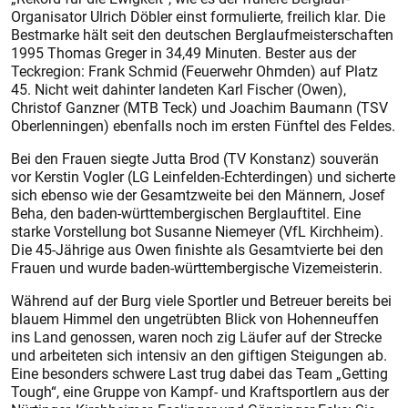
Organisator Ulrich Döbler einst formulierte, freilich klar. Die
Bestmarke hält seit den deutschen Berglaufmeisterschaften
1995 Thomas Greger in 34,49 Minuten. Bester aus der
Teckregion: Frank Schmid (Feuerwehr Ohmden) auf Platz
45. Nicht weit dahinter landeten Karl Fischer (Owen),
Christof Ganzner (MTB Teck) und Joachim Baumann (TSV
Oberlenningen) ebenfalls noch im ersten Fünftel des Feldes.
Bei den Frauen siegte Jutta Brod (TV Konstanz) souverän
vor Kerstin Vogler (LG Leinfelden-Echterdingen) und sicherte
sich ebenso wie der Gesamtzweite bei den Männern, Josef
Beha, den baden-württembergischen Berglauftitel. Eine
starke Vorstellung bot Susanne Niemeyer (VfL Kirchheim).
Die 45-Jährige aus Owen finishte als Gesamtvierte bei den
Frauen und wurde baden-württembergische Vizemeisterin.
Während auf der Burg viele Sportler und Betreuer bereits bei
blauem Himmel den ungetrübten Blick von Hohenneuffen
ins Land genossen, waren noch zig Läufer auf der Strecke
und arbeiteten sich intensiv an den giftigen Steigungen ab.
Eine besonders schwere Last trug dabei das Team „Getting
Tough“, eine Gruppe von Kampf- und Kraftsportlern aus der