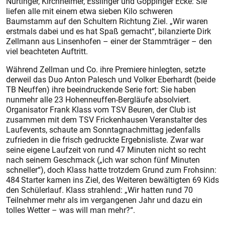
Nürtinger, Kirchheimer, Esslinger und Göppinger Ecke: Sie
liefen alle mit einem etwa sieben Kilo schweren
Baumstamm auf den Schultern Richtung Ziel. „Wir waren
erstmals dabei und es hat Spaß gemacht“, bilanzierte Dirk
Zellmann aus Linsenhofen – einer der Stammträger – den
viel beachteten Auftritt.
Während Zellman und Co. ihre Premiere hinlegten, setzte
derweil das Duo Anton Palesch und Volker Eberhardt (beide
TB Neuffen) ihre beeindruckende Serie fort: Sie haben
nunmehr alle 23 Hohenneuffen-Berg­läufe absolviert.
Organisator Frank Klass vom TSV Beuren, der Club ist
zusammen mit dem TSV Frickenhausen Veranstalter des
Lauf­events, schaute am Sonntagnachmittag jedenfalls
zufrieden in die frisch gedruckte Ergebnisliste. Zwar war
seine eigene Laufzeit von rund 47 Minuten nicht so recht
nach seinem Geschmack („ich war schon fünf Minuten
schneller“), doch Klass hatte trotzdem Grund zum Frohsinn:
484 Starter kamen ins Ziel, des Weiteren bewältigten 69 Kids
den Schülerlauf. Klass strahlend: „Wir hatten rund 70
Teilnehmer mehr als im vergangenen Jahr und dazu ein
tolles Wetter – was will man mehr?“.