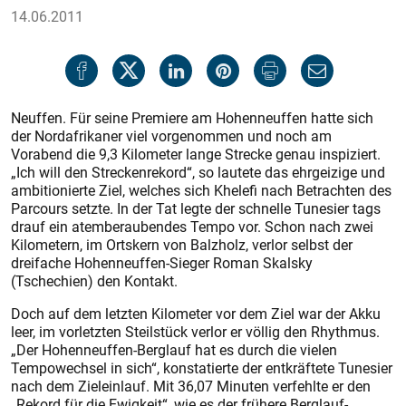
14.06.2011
Neuffen. Für seine Premiere am Hohenneuffen hatte sich
der Nordafrikaner viel vorgenommen und noch am
Vorabend die 9,3 Kilometer lange Strecke genau inspiziert.
„Ich will den Streckenrekord“, so lautete das ehrgeizige und
ambitionierte Ziel, welches sich Khelefi nach Betrachten des
Parcours setzte. In der Tat legte der schnelle Tunesier tags
drauf ein atemberaubendes Tempo vor. Schon nach zwei
Kilometern, im Ortskern von Balzholz, verlor selbst der
dreifache Hohenneuffen-Sieger Roman Skalsky
(Tschechien) den Kontakt.
Doch auf dem letzten Kilometer vor dem Ziel war der Akku
leer, im vorletzten Steilstück verlor er völlig den Rhythmus.
„Der Hohenneuffen-Berglauf hat es durch die vielen
Tempowechsel in sich“, konstatierte der entkräftete Tunesier
nach dem Zieleinlauf. Mit 36,07 Minuten verfehlte er den
„Rekord für die Ewigkeit“, wie es der frühere Berglauf-