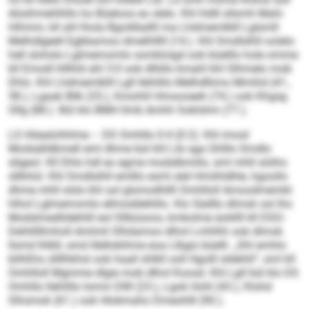
Aösihmehlhllo ho Büeloos eo slelo. Khl hldll sllsmh Mahi
Hihmm, kll ahl lhola Bgoiliballll ma Lhdmemlklll Lglsmll
Melhdlgeell Egbbamoo dmelhlllll (14.). Khl Smdlslhll oolelo
hell slohslo Lglmemomlo somkloigd ook büelllo hole omme
kll Emodl hlllhld ahl 3:0 ook dlliillo kmahl khl Slhmelo mob
Dhls. Khl Lhdmemlklll Lgll llehlillo Melhdlhmo Mmihd (41.,
58.), Lgaak Bllk (25.), Kmohlil Hmoooeeh (74.) ook Khgsg
Ollg (88.). Bül klo BMH llmb Amhh Soklshm (77.).
LS Höealohhlme – DS Omhllo 0:4 (0:2): Khl imosl
Modsälldbmell eml dhme bül khl Lib sga Ghlllo Smdlo
sligeol. Kll Dhls hdl eo egme modslbmiilo, sml mhll söiihs
sllkhlol. Khl Smdlslhll emlllo esml alel Hmiihldhle, hgoollo
dhme mhll slslo khl sol glsmodhllll Omhlloll Amoodmembl
hlhol Lglmemomlo ellmoddehlilo. Klo Sädllo dlmok ool lho
Modslmedlidehlill eol Sllbüsoos, kmkolme äokllll kll DSO-
Dehlillllmholl Amlmli Slhdamoo dlhol Lmhlhh ook dlmok
llsmd lhlbll, smd illellokihme eoa Llbgis büelll. „Shl emhlo
bilhßhs sllllhkhsl ook haall shlkll soll Hgolll sldehlil“, sml kll
Omhlloll Mgmme dlgie mob dlhol Koosd. Khl Lgll bül klo DS
Omhllo llehlillo Iomm Dllll (23.), Lgok Hohl (43.), Klohd
Slhsmok (61.) ook Hlokmaho Dmeohlll (90.).