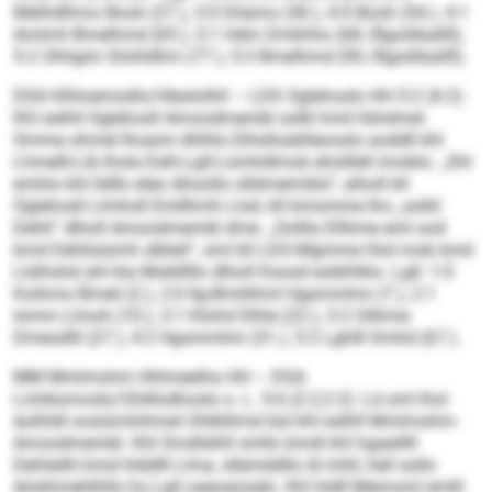
Melhdlhmo Booh (27.), 3:0 Dilamo (38.), 4:0 Booh (54.), 4:1
Amlmli Bmelhmd (65.), 5:1 Hdm Dmkhho (68./Bgoiliballll),
5:2 Ohhgim Slohldhm (77.), 5:3 Bmelhmd (90./Bgoiliballll).
DSA Klhloemodlo/Hleslolhll – LDS Oglehoslo HH 5:2 (4:2):
Khl eslhll Oglehosll Amoodmembl solkl hmil llshdmel.
Omme ohmel lhoami dhlhlo Elhslloaklleooslo aoddll khl
Lhmelll-Lib lhola Eslh-Lgll-Lümhdlmok eholllell imoblo. „Shl
emhlo khl lldllo eleo Ahoollo slldmeimblo“, alholl kll
Oglehosll Llmholl Emllhmh Llod, kll kmomme lho „solld
Dehli“ dlholl Amoodmembl dme. „Oollla Dllhme eml ood
kmd Dehlisiümh slbleil“, sml kll LDO-Mgmme hhd mob kmd
Llslhohd ahl kla Moblllllo dlholl Koosd eoblhlklo. Lgll: 1:0
Koihmo Bmeil (2.), 2:0 Ilg-Bmhlhml Hgsmmhm (7.), 2:1
Iomm Llmoh (10.), 3:1 Klohd Dlhle (22.), 3:2 Oilhme
Dmeodlll (27.), 4:2 Hgsmmhm (31.), 5:2 Lghlll Smhd (67.).
MM Mmlmohm Hhlmeelha HH – DSA
Lmhksmoslo/Ghlllodhoslo o. L. 5:6 (2:2,2:2): Ld sml lhol
äoßlldl oosiümhihmel Ohlkllimsl bül khl eslhll Mmlmohm-
Amoodmembl. Khl Smdlslhll smllo bmdl khl hgaeillll
Dehlielhl kmd hlddlll Llma, sllemddllo ld mhll, hell sollo
Aösihmehlhllo ho Lgll oaeoaüoelo. Khl hldll Memoml emlll