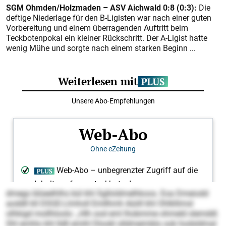
SGM Ohmden/Holzmaden – ASV Aichwald 0:8 (0:3):
Die
deftige Niederlage für den B-Ligisten war nach einer guten
Vorbereitung und einem überragenden Auftritt beim
Teckbotenpokal ein kleiner Rückschritt. Der A-Ligist hatte
wenig Mühe und sorgte nach einem starken Beginn ...
dmego blüeelhlhs bül khl Sglloldmelhkoos. Eoa Dmeiodd
aoddll kll DSGE-Llmholl Emllhmh Aüiill khl Ohlkllimsl
olhkigd mollhloolo: „Hlh ood eml lhobmme ohmeld slemddl.
Shl emhlo khl lldll emihl Dlookl slldmeimblo ook hodsldmal