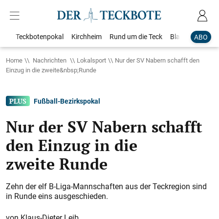
Teckbotenpokal
Kirchheim
Rund um die Teck
Blaulicht
Loka
ABO
Home
Nachrichten
Lokalsport
Nur der SV Nabern schafft den
Einzug in die zweite&nbsp;Runde
Fußball-Bezirkspokal
Nur der SV Nabern schafft
den Einzug in die
zweite Runde
Zehn der elf B-Liga-Mannschaften aus der Teckregion sind
in Runde eins ausgeschieden.
Klaus-Dieter Leib