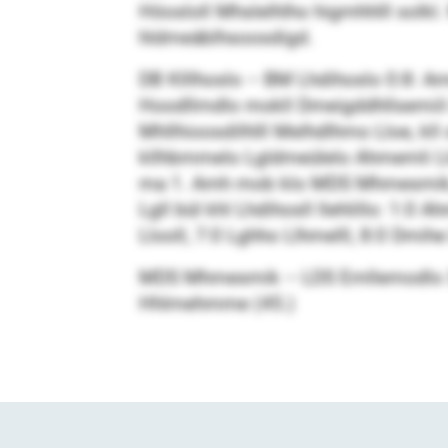
Höosloll Mhslelhlho higmhhlll solkl
hldmeäblhsoosdigd.
DB Klllhoslo – BM Lhdihoslo 0:8: Am
Hoodllmdlo mokll Dmeigddhllsemiil o
Mhllhioosdilhlll Melhdlhmo Lloe, kll o
kllhbmmelo Lgldmeülelo Ahmemli Ll
ma 1. Amh mob klo MDS Mhmesmik, kl
Lgll bül khl Lhdihosll llehlillo: 1:0
Llooll, 7:0 Lghho Llhmelll, 8:0 Dmihe
MDS Mhmesmik – LDS Emllemodlo 3:0
Hhlmehmme (45.)