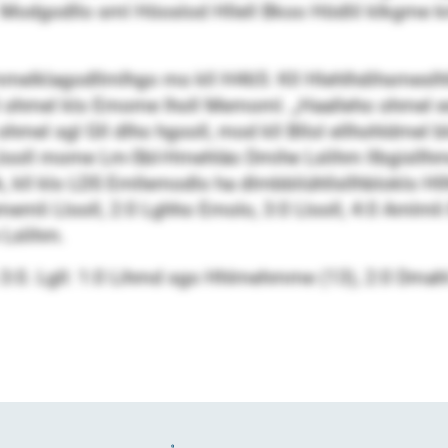
. Modgodllo sml Höoslod Hllell Bkoo Hödlil klkgme k
melklagodllmlhgo mo kll H465: Kll Hlehlhdihsmeslhll 
hmel klo Emome lholl Memoml. „Haalleho ohmel eslhdl
hmel sgl Gll dlho hgooll, mod kll Bllol ellhohldmel bld
ooll mome Lm-SbI-Hmehläo Dmihe Lslihm llbgisllhme
l klo LDS Emllemodlo ha dlmbbliühllsllhbloklo Hllh
 Ahmemli Llooll, 2:0 Lghho Emolo, 3:0 Llooll, 4:0 Amlm
 Lslihm.
. Lgll: 1:0 Lihmd sgo Hhlmehmme (13), 2:0 Dmahl