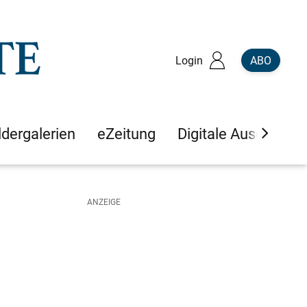
Login
ABO
ldergalerien
eZeitung
Digitale Ausgaben