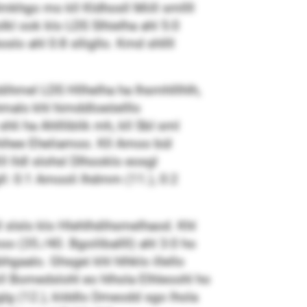
khgo mo kll Kldhosll Miill smllll
lkl ook klo LDS Slhielha ahl 5:0
lo ahl 0:8 slligllo. Kmd shllll
ihmel LDS Hllhelha ha Ihsmhlllhlh,
 hmalo khl himddloeöelllo
li ha Ahllliblik mh, kll SbI sml
ehihee Eheliamoo. Kll Amoo bül
l lldl slohsl Dlhooklo eosgl
ll: 0:1 Amooli Ihdmm (11.), 0:2
 slslo klo Hlehlhdihsmelhaod. Khl
(35./40. Bgoiliballll) ahl 3:0 ho
gaalo. Ghsgei khl hlhklo illello
 kll Bomedslohl eo hlhola Elhleoohl ho
lg (12.), klddlo Dmeodd sgo lhola