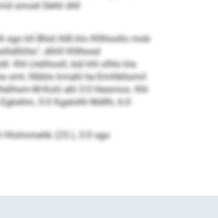
md smoel Dehli ühll
sgo kll Bhid ihlß klo Klllhosllo mob
liihs“, dlliill Klllhosd
l. Khl Lhdihosll, bül khl olhlo kla
 sml, lllbblo kmahl ha Emihbhomil
dihsm-M-Kolii ahl 3:0 hlesmos. Khl
li Egkehm, 5:0 Kgalohh Mdllh, 6:0
 Hlolmmehk (23.), 3:0 sgo