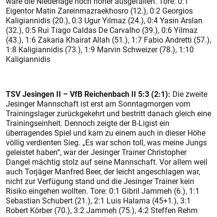
wäre die Niederlage noch höher ausgefallen. Tore: 0:1
Eigentor Matin Zareinmazraekhosro (12.), 0:2 Georgios
Kaligiannidis (20.), 0:3 Ugur Yilmaz (24.), 0:4 Yasin Arslan
(32.), 0:5 Rui Tiago Caldas De Carvalho (39.), 0:6 Yilmaz
(43.), 1:6 Zakaria Khairat Allah (51.), 1:7 Fabio Andretti (57.),
1:8 Kaligiannidis (73.), 1:9 Marvin Schweizer (78.), 1:10
Kaligiannidis
TSV Jesingen II – VfB Reichenbach II 5:3 (2:1):
Die zweite
Jesinger Mannschaft ist erst am Sonntagmorgen vom
Trainingslager zurückgekehrt und bestritt danach gleich eine
Trainingseinheit. Dennoch zeigte der B-Ligist ein
überragendes Spiel und kam zu einem auch in dieser Höhe
völlig verdienten Sieg. „Es war schon toll, was meine Jungs
geleistet haben“, war der Jesinger Trainer Christopher
Dangel mächtig stolz auf seine Mannschaft. Vor allem weil
auch Torjäger Manfred Beer, der leicht angeschlagen war,
nicht zur Verfügung stand und die Jesinger Trainer kein
Risiko eingehen wollten. Tore: 0:1 Gibril Jammeh (6.), 1:1
Sebastian Schubert (21.), 2:1 Luis Halama (45+1.), 3:1
Robert Körber (70.), 3:2 Jammeh (75.), 4:2 Steffen Rehm