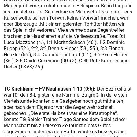
Magenprobleme, deshalb musste Feldspieler Bijan Radpour
ins Tor stehen. Der Schlierbacher Mannschaftskapitän Jens
Kaiser wollte seinem Torwart keinen Vorwurf machen, war
aber überzeugt: „Mit einem gelernten Torhüter hätten wir
das Spiel nicht verloren.“ Viele vermeidbare Gegentreffer
brachten die Hausherren auf die Verliererstraße. Tore: 0:1
Luca Mazzone (4.), 1:1 Moritz Schoch (46.), 1:2 Dominic
Ruopp (52.), 2:2, 3:2 Dennis Hieber (53., 55.), 3:3 Florian
Henzler (65.), 3:4 Dominic Luithardt (67.), 3:5 Sven Heiner
(86.), 3:6 Guido Cosentino (90.+2). Gelb Rote Karte Dennis
Hieber (TSVS/76.)
TG Kirchheim – FV Neuhausen 1:10 (0:6):
Der Bezirksligist
war für den B-Ligisten eine Nummer zu groß. In der ersten
Viertelstunde konnten die Gastgeber noch gut mithalten,
aber nach dem Eigentor war die Gegenwehr schnell
gebrochen. „Die erste Halbzeit war eine Katastrophe“,
konnte TG-Spieler Trainer Tiago Santos dem Spiel seiner
Mannschaft bis zu diesem Zeitpunkt nichts Gutes
abgewinnen. In der zweiten Hälfte wurde es besser, sonst