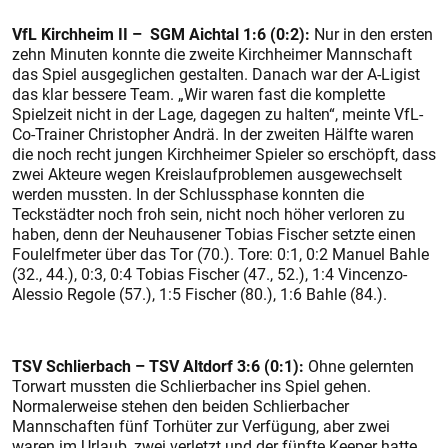
VfL Kirchheim II – SGM Aichtal 1:6 (0:2):
Nur in den ersten
zehn Minuten konnte die zweite Kirchheimer Mannschaft
das Spiel ausgeglichen gestalten. Danach war der A-Ligist
das klar bessere Team. „Wir waren fast die komplette
Spielzeit nicht in der Lage, dagegen zu halten“, meinte VfL-
Co-Trainer Christopher Andrä. In der zweiten Hälfte waren
die noch recht jungen Kirchheimer Spieler so erschöpft, dass
zwei Akteure wegen Kreislaufproblemen ausgewechselt
werden mussten. In der Schlussphase konnten die
Teckstädter noch froh sein, nicht noch höher verloren zu
haben, denn der Neuhausener Tobias Fischer setzte einen
Foulelfmeter über das Tor (70.). Tore: 0:1, 0:2 Manuel Bahle
(32., 44.), 0:3, 0:4 Tobias Fischer (47., 52.), 1:4 Vincenzo-
Alessio Regole (57.), 1:5 Fischer (80.), 1:6 Bahle (84.).
TSV Schlierbach – TSV Altdorf 3:6 (0:1):
Ohne gelernten
Torwart mussten die Schlierbacher ins Spiel gehen.
Normalerweise stehen den beiden Schlierbacher
Mannschaften fünf Torhüter zur Verfügung, aber zwei
waren im Urlaub, zwei verletzt und der fünfte Keeper hatte