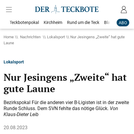
Teckbotenpokal
Kirchheim
Rund um die Teck
Blaulicht
Loka
ABO
Home
Nachrichten
Lokalsport
Nur Jesingens „Zweite“ hat gute
Laune
Lokalsport
Nur Jesingens „Zweite“ hat
gute Laune
Bezirkspokal Für die anderen vier B-Ligisten ist in der zweite
Runde Schluss. Dem SVN fehlte das nötige Glück.
Von
Klaus-Dieter Leib
20.08.2023