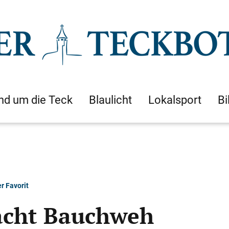
nd um die Teck
Blaulicht
Lokalsport
Bi
r Favorit
acht Bauchweh