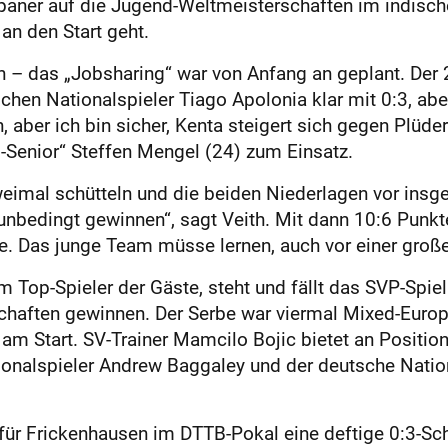
Japaner auf die Jugend-Weltmeisterschaften im indisc
 an den Start geht.
 – das „Jobsharing“ war von Anfang an geplant. Der 2
en Nationalspieler Tiago Apolonia klar mit 0:3, aber
, aber ich bin sicher, Kenta steigert sich gegen Plüd
enior“ Steffen Mengel (24) zum Einsatz.
weimal schütteln und die beiden Niederlagen vor ins
bedingt gewinnen“, sagt Veith. Mit dann 10:6 Punkte
e. Das junge Team müsse lernen, auch vor einer große
Top-Spieler der Gäste, steht und fällt das SVP-Spiel:
chaften gewinnen. Der Serbe war viermal Mixed-Euro
am Start. SV-Trainer Mamcilo Bojic bietet an Position
onalspieler Andrew Baggaley und der deutsche Nationa
 für Frickenhausen im DTTB-Pokal eine deftige 0:3-Sc