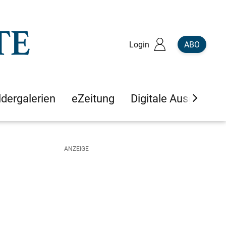
Login
ABO
ldergalerien
eZeitung
Digitale Ausgaben