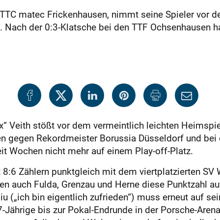
s TTC matec Frickenhausen, nimmt seine Spieler vor 
t. Nach der 0:3-Klatsche bei den TTF Ochsenhausen h
 Veith stößt vor dem vermeintlich leichten Heimspiel
gen gegen Rekordmeister Borussia Düsseldorf und be
eit Wochen nicht mehr auf einem Play-off-Platz.
it 8:6 Zählern punktgleich mit dem viertplatzierten S
isen auch Fulda, Grenzau und Herne diese Punktzahl a
iu („ich bin eigentlich zufrieden“) muss erneut auf se
7-Jährige bis zur Pokal-Endrunde in der Porsche-Aren