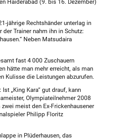
hen Haiderabad (9. bis 16. Dezember)
1-jährige Rechtshänder unterlag in
 der Trainer nahm ihn in Schutz:
erhausen.“ Neben Matsudaira
gesamt fast 4 000 Zuschauern
n hätte man mehr erreicht, als man
n Kulisse die Leistungen abzurufen.
 Ist „King Kara“ gut drauf, kann
pameister, Olympiateilnehmer 2008
 zwei meist den Ex-Frickenhau­sener
lspieler Philipp Floritz
hlappe in Plüderhausen, das