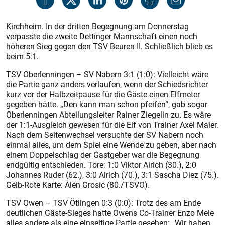
Kirchheim. In der dritten Begegnung am Donnerstag
verpasste die zweite Dettinger Mannschaft einen noch
höheren Sieg gegen den TSV Beuren II. Schließlich blieb es
beim 5:1.
TSV Oberlenningen – SV Nabern 3:1 (1:0): Vielleicht wäre
die Partie ganz anders verlaufen, wenn der Schiedsrichter
kurz vor der Halbzeitpause für die Gäste einen Elfmeter
gegeben hätte. „Den kann man schon pfeifen“, gab sogar
Oberlenningen Abteilungsleiter Rainer Ziegelin zu. Es wäre
der 1:1-Ausgleich gewesen für die Elf von Trainer Axel Maier.
Nach dem Seitenwechsel versuchte der SV Nabern noch
einmal alles, um dem Spiel eine Wende zu geben, aber nach
einem Doppelschlag der Gastgeber war die Begegnung
endgültig entschieden. Tore: 1:0 Viktor Airich (30.), 2:0
Johannes Ruder (62.), 3:0 Airich (70.), 3:1 Sascha Diez (75.).
Gelb-Rote Karte: Alen Grosic (80./TSVO).
TSV Owen – TSV Ötlingen 0:3 (0:0): Trotz des am Ende
deutlichen Gäste-Sieges hatte Owens Co-Trainer Enzo Mele
alles andere als eine einseitige Partie gesehen: „Wir haben