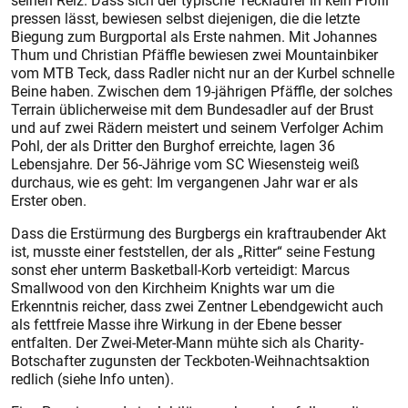
seinen Reiz. Dass sich der typische Teckläufer in kein Profil
pressen lässt, bewiesen selbst diejenigen, die die letzte
Biegung zum Burgportal als Erste nahmen. Mit Johannes
Thum und Christian Pfäffle bewiesen zwei Mountainbiker
vom MTB Teck, dass Radler nicht nur an der Kurbel schnelle
Beine haben. Zwischen dem 19-jährigen Pfäffle, der solches
Terrain üblicherweise mit dem Bundesadler auf der Brust
und auf zwei Rädern meistert und seinem Verfolger Achim
Pohl, der als Dritter den Burghof erreichte, lagen 36
Lebensjahre. Der 56-Jährige vom SC Wiesensteig weiß
durchaus, wie es geht: Im vergangenen Jahr war er als
Erster oben.
Dass die Erstürmung des Burgbergs ein kraftraubender Akt
ist, musste einer feststellen, der als „Ritter“ seine Festung
sonst eher unterm Basketball-Korb verteidigt: Marcus
Smallwood von den Kirchheim Knights war um die
Erkenntnis reicher, dass zwei Zentner Lebendgewicht auch
als fettfreie Masse ihre Wirkung in der Ebene besser
entfalten. Der Zwei-Meter-Mann mühte sich als Charity-
Botschafter zugunsten der Teckboten-Weihnachtsaktion
redlich (siehe Info unten).