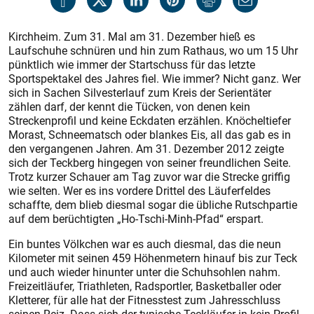
Kirchheim. Zum 31. Mal am 31. Dezember hieß es
Laufschuhe schnüren und hin zum Rathaus, wo um 15 Uhr
pünktlich wie immer der Startschuss für das letzte
Sportspektakel des Jahres fiel. Wie immer? Nicht ganz. Wer
sich in Sachen Silvesterlauf zum Kreis der Serientäter
zählen darf, der kennt die Tücken, von denen kein
Streckenprofil und keine Eckdaten erzählen. Knöcheltiefer
Morast, Schneematsch oder blankes Eis, all das gab es in
den vergangenen Jahren. Am 31. Dezember 2012 zeigte
sich der Teckberg hingegen von seiner freundlichen Seite.
Trotz kurzer Schauer am Tag zuvor war die Strecke griffig
wie selten. Wer es ins vordere Drittel des Läuferfeldes
schaffte, dem blieb diesmal sogar die übliche Rutschpartie
auf dem berüchtigten „Ho-Tschi-Minh-Pfad“ erspart.
Ein buntes Völkchen war es auch diesmal, das die neun
Kilometer mit seinen 459 Höhenmetern hinauf bis zur Teck
und auch wieder hinunter unter die Schuhsohlen nahm.
Freizeitläufer, Triathleten, Radsportler, Basketballer oder
Kletterer, für alle hat der Fitnesstest zum Jahresschluss