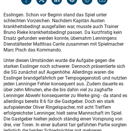
Esslingen. Schon vor Beginn stand das Spiel unter
schlechten Vorzeichen. Nachdem Kapitän Austen
krankheitsbedingt ausgefallen war, musste auch Trainer
Bruno Rieke krankheitsbedingt passen. Da kurzfristig kein
Ersatz gefunden werden konnte, übernahm Lenningens
Dienstältester Matthias Carrle zusammen mit Spielmacher
Marc Pisch das Kommando.
Unter diesen Umständen wurde die Aufgabe gegen die
starken Esslinger noch schwerer. Dennoch präsentierte sich
die SG zunächst auf Augenhöhe. Allerdings waren die
Esslinger brandgefährlich per Tempogegenstoß und nutzten
jeden Lenninger Fehler konsequent aus. Zudem dauerte es
über zehn Minuten, ehe die bis dahin viel zu zaghafte
Lenninger Abwehr konsequenter zu Werke ging - da stand es
allerdings bereits 8:6 für die Gastgeber. Doch ein stark
aufspielender Oliver Ringelspacher, mit acht Treffern
erfolgreichster Lenninger, hielt seine Mannschaft im Spiel.
Die Gastgeber hielten jedoch ständig einen Vorsprung von
drei, vier Toren. In einer äußerst fair geführten Partie sorgten
lediglich die beiden Schiedsrichter mit mehreren