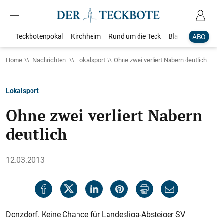
Teckbotenpokal
Kirchheim
Rund um die Teck
Blaulicht
Loka
ABO
Home
Nachrichten
Lokalsport
Ohne zwei verliert Nabern deutlich
Lokalsport
Ohne zwei verliert Nabern
deutlich
12.03.2013
Donzdorf. Keine Chance für Landesliga-Absteiger SV