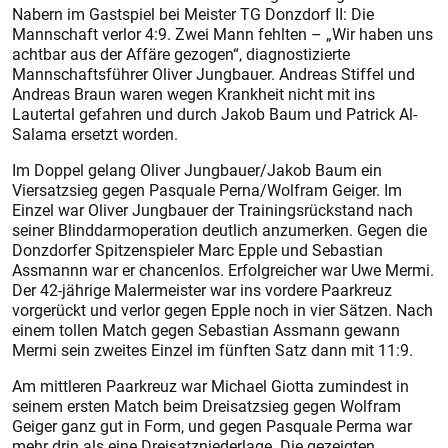
Nabern im Gastspiel bei Meister TG Donzdorf II: Die
Mannschaft verlor 4:9. Zwei Mann fehlten – „Wir haben uns
achtbar aus der Affäre gezogen“, diagnostizierte
Mannschaftsführer Oliver Jungbauer. Andreas Stiffel und
Andreas Braun waren wegen Krankheit nicht mit ins
Lautertal gefahren und durch Jakob Baum und Patrick Al-
Salama ersetzt worden.
Im Doppel gelang Oliver Jungbauer/Jakob Baum ein
Viersatzsieg gegen Pasquale Perna/Wolfram Geiger. Im
Einzel war Oliver Jungbauer der Trainingsrückstand nach
seiner Blinddarmoperation deutlich anzumerken. Gegen die
Donzdorfer Spitzenspieler Marc Epple und Sebastian
Assmannn war er chancenlos. Erfolgreicher war Uwe Mermi.
Der 42-jährige Malermeister war ins vordere Paarkreuz
vorgerückt und verlor gegen Epple noch in vier Sätzen. Nach
einem tollen Match gegen Sebastian Assmann gewann
Mermi sein zweites Einzel im fünften Satz dann mit 11:9.
Am mittleren Paarkreuz war Michael Giotta zumindest in
seinem ersten Match beim Dreisatzsieg gegen Wolfram
Geiger ganz gut in Form, und gegen Pasquale Perma war
mehr drin als eine Dreisatzniederlage. Die gezeigten