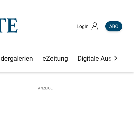
Login
ABO
ldergalerien
eZeitung
Digitale Ausgaben