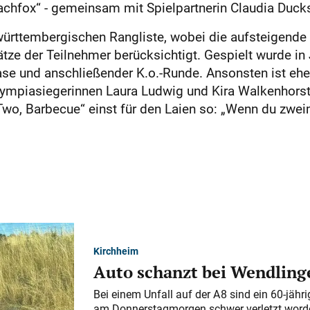
eachfox“ - gemeinsam mit Spielpartnerin Claudia Duck
württembergischen Rangliste, wobei die aufsteigende K
lätze der Teilnehmer berücksichtigt. Gespielt wurde i
 und anschließender K.o.-Runde. Ansonsten ist eher
Olympiasiegerinnen Laura Ludwig und Kira Walkenhors
, Barbecue“ einst für den Laien so: „Wenn du zweimal
Kirchheim
Auto schanzt bei Wendlinge
Bei einem Unfall auf der A 8 sind ein 60-jähr
am Donnerstagmorgen schwer verletzt word