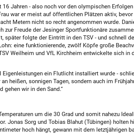
it 16 Jahren - also noch vor den olympischen Erfolgen
au war er meist auf öffentlichen Plätzen aktiv, bevor 
 acht Metern nicht so recht angenommen wurde. Daniel
ich zur Freude der Jesinger Sportfunktionäre zusamm
 später folgte der Eintritt in den TSV - und schnell de
 Lohn: eine funktionierende, zwölf Köpfe große Beach
m TSV Weilheim und VfL Kirchheim entwickelte sich in
l Eigenleistungen ein Flutlicht installiert wurde - schl
 an heißen, sonnigen Tagen, sondern auch im Frühjahr
ad gehen wir in den Sand.“
Temperaturen um die 30 Grad und somit nahezu Idea
r. Jonas Sorg und Tobias Blahut (Tübingen) holten hi
entimeter hoch hängt, gewann mit dem letztjährigen 