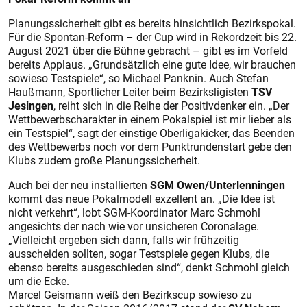
Planungssicherheit gibt es bereits hinsichtlich Bezirkspokal.
Für die Spontan-Reform – der Cup wird in Rekordzeit bis 22.
August 2021 über die Bühne gebracht – gibt es im Vorfeld
bereits Applaus. „Grundsätzlich eine gute Idee, wir brauchen
sowieso Testspiele“, so Michael Panknin. Auch Stefan
Haußmann, Sportlicher Leiter beim Bezirksligisten
TSV
Jesingen
, reiht sich in die Reihe der Positivdenker ein. „Der
Wettbewerbscharakter in einem Pokalspiel ist mir lieber als
ein Testspiel“, sagt der einstige Oberligakicker, das Beenden
des Wettbewerbs noch vor dem Punktrundenstart gebe den
Klubs zudem große Planungssicherheit.
Auch bei der neu installierten
SGM Owen/Unterlenningen
kommt das neue Pokalmodell exzellent an. „Die Idee ist
nicht verkehrt“, lobt SGM-Koordinator Marc Schmohl
angesichts der nach wie vor unsicheren Coronalage.
„Vielleicht ergeben sich dann, falls wir frühzeitig
ausscheiden sollten, sogar Testspiele gegen Klubs, die
ebenso bereits ausgeschieden sind“, denkt Schmohl gleich
um die Ecke.
Marcel Geismann weiß den Bezirkscup sowieso zu