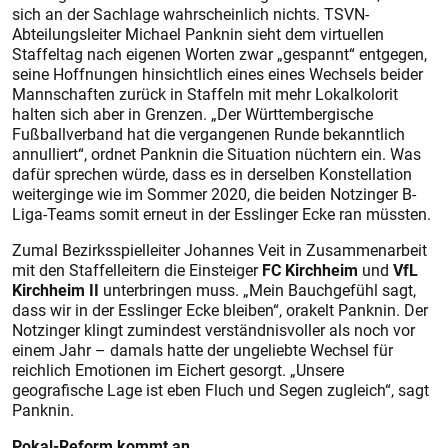
sich an der Sachlage wahrscheinlich nichts. TSVN-
Abteilungsleiter Michael Panknin sieht dem virtuellen
Staffeltag nach eigenen Worten zwar „gespannt“ entgegen,
seine Hoffnungen hinsichtlich eines eines Wechsels beider
Mannschaften zurück in Staffeln mit mehr Lokalkolorit
halten sich aber in Grenzen. „Der Württembergische
Fußballverband hat die vergangenen Runde bekanntlich
annulliert“, ordnet Panknin die Situation nüchtern ein. Was
dafür sprechen würde, dass es in derselben Konstellation
weiterginge wie im Sommer 2020, die beiden Notzinger B-
Liga-Teams somit erneut in der Esslinger Ecke ran müssten.
Zumal Bezirksspielleiter Johannes Veit in Zusammenarbeit
mit den Staffelleitern die Einsteiger
FC Kirchheim
und
VfL
Kirchheim II
unterbringen muss. „Mein Bauchgefühl sagt,
dass wir in der Esslinger Ecke bleiben“, orakelt Panknin. Der
Notzinger klingt zumindest verständnisvoller als noch vor
einem Jahr – damals hatte der ungeliebte Wechsel für
reichlich Emotionen im Eichert gesorgt. „Unsere
geografische Lage ist eben Fluch und Segen zugleich“, sagt
Panknin.
Pokal-Reform kommt an