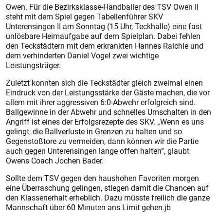
Owen. Für die Bezirksklasse-Handballer des TSV Owen II
steht mit dem Spiel gegen Tabellenführer SKV
Unterensingen II am Sonntag (15 Uhr, Teckhalle) eine fast
unlösbare Heimaufgabe auf dem Spielplan. Dabei fehlen
den Teckstädtern mit dem erkrankten Hannes Raichle und
dem verhinderten Daniel Vogel zwei wichtige
Leistungsträger.
Zuletzt konnten sich die Teck­städter gleich zweimal einen
Eindruck von der Leistungsstärke der Gäste machen, die vor
allem mit ihrer aggressiven 6:0-Abwehr erfolgreich sind.
Ballgewinne in der Abwehr und schnelles Umschalten in den
Angriff ist eines der Erfolgsrezepte des SKV. „Wenn es uns
gelingt, die Ballverluste in Grenzen zu halten und so
Gegenstoßtore zu vermeiden, dann können wir die Partie
auch gegen Unterensingen lange offen halten“, glaubt
Owens Coach Jochen Bader.
Sollte dem TSV gegen den haushohen Favoriten morgen
eine Überraschung gelingen, stiegen damit die Chancen auf
den Klassenerhalt erheblich. Dazu müsste freilich die ganze
Mannschaft über 60 Minuten ans Limit gehen.jb