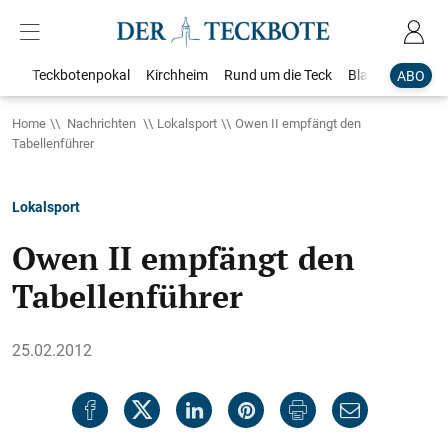
Teckbotenpokal
Kirchheim
Rund um die Teck
Blaulicht
Loka
ABO
Home
Nachrichten
Lokalsport
Owen II empfängt den
Tabellenführer
Lokalsport
Owen II empfängt den
Tabellenführer
25.02.2012