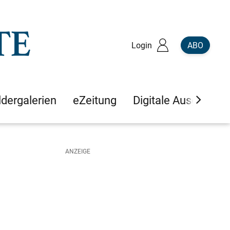
Login
ABO
ldergalerien
eZeitung
Digitale Ausgaben