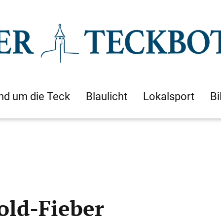
nd um die Teck
Blaulicht
Lokalsport
Bi
old-Fieber