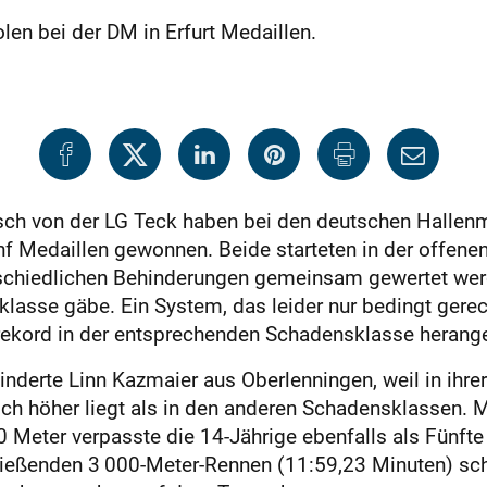
len bei der DM in Erfurt Medaillen.
tsch von der LG Teck haben bei den deutschen Hallenme
nf Medaillen gewonnen. Beide starteten in der offene
rschiedlichen Behinderungen gemeinsam gewertet wer
tklasse gäbe. Ein System, das leider nur bedingt gere
ltrekord in der entsprechenden Schadensklasse herang
hinderte Linn Kazmaier aus Oberlenningen, weil in ihr
h höher liegt als in den anderen Schadensklassen. Mi
0 Meter verpasste die 14-Jährige ebenfalls als Fünfte
ließenden 3 000-Meter-Rennen (11:59,23 Minuten) scha