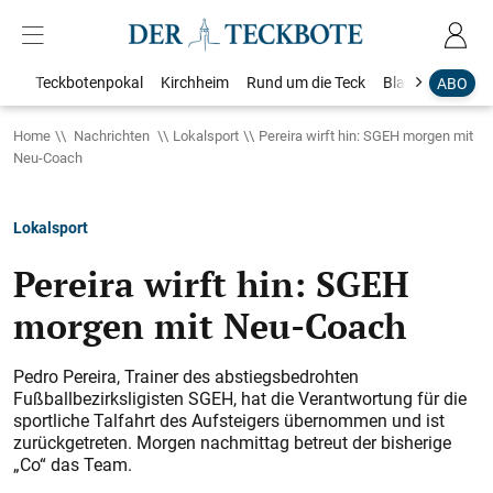
Teckbotenpokal
Kirchheim
Rund um die Teck
Blaulicht
Loka
ABO
Home
Nachrichten
Lokalsport
Pereira wirft hin: SGEH morgen mit
Neu-Coach
Lokalsport
Pereira wirft hin: SGEH
morgen mit Neu-Coach
Pedro Pereira, Trainer des abstiegsbedrohten
Fußballbezirksligisten SGEH, hat die Verantwortung für die
sportliche Talfahrt des Aufsteigers übernommen und ist
zurückgetreten. Morgen nachmittag betreut der bisherige
„Co“ das Team.