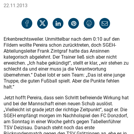
22.11.2013
Erkenbrechtsweiler. Unmittelbar nach dem 0:10 auf den
Fildern wollte Pereira schon zurücktreten, doch SGEH-
Abteilungsleiter Frank Zintgraf hatte das Ansinnen
kategorisch abgelehnt. Der Trainer ließ sich aber nicht
erweichen. „Ich habe gekündigt“, stellt er klar, „wir stehen zu
schlecht da und einer muss ja die Verantwortung
übernehmen.“ Dabei lobt er sein Team: „Das ist eine junge
Truppe, die guten Fußball spielt. Aber die Punkte fehlen
halt.“
Jetzt hofft Pereira, dass sein Schritt befreiende Wirkung hat
und bei der Mannschaft einen neuen Schub auslöst.
„Vielleicht ist grade jetzt der richtige Zeitpunkt“, sagt er. Die
SGEH empfängt morgen im Nachholspiel den FC Donzdorf,
am Sonntag in einer Woche geht‘s gegen Tabellenführer
TSV Deizisau. Danach steht noch das erste
Rückrundenmatch gegen den TSV Grötzingen an, ehe es in