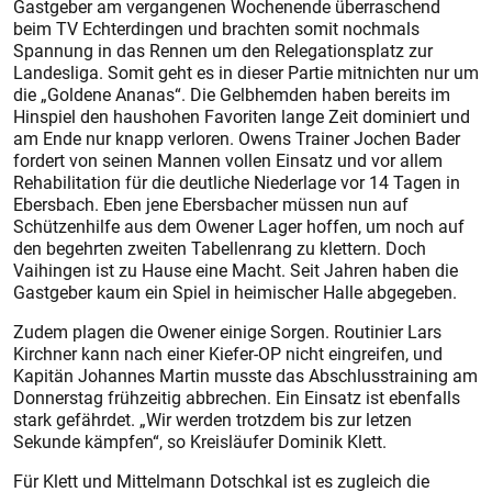
Gastgeber am vergangenen Wochenende überraschend
beim TV Echterdingen und brachten somit nochmals
Spannung in das Rennen um den Relegationsplatz zur
Landesliga. Somit geht es in dieser Partie mitnichten nur um
die „Goldene Ananas“. Die Gelbhemden haben bereits im
Hinspiel den haushohen Favoriten lange Zeit dominiert und
am Ende nur knapp verloren. Owens Trainer Jochen Bader
fordert von seinen Mannen vollen Einsatz und vor allem
Rehabilitation für die deutliche Niederlage vor 14 Tagen in
Ebersbach. Eben jene Ebersbacher müssen nun auf
Schützenhilfe aus dem Owener Lager hoffen, um noch auf
den begehrten zweiten Tabellenrang zu klettern. Doch
Vaihingen ist zu Hause eine Macht. Seit Jahren haben die
Gastgeber kaum ein Spiel in heimi­scher Halle abgegeben.
Zudem plagen die Owener einige Sorgen. Routinier Lars
Kirchner kann nach einer Kiefer-OP nicht eingreifen, und
Kapitän Johannes Martin musste das Abschlusstraining am
Donnerstag frühzeitig abbrechen. Ein Einsatz ist ebenfalls
stark gefährdet. „Wir werden trotzdem bis zur letzen
Sekunde kämpfen“, so Kreisläufer Dominik Klett.
Für Klett und Mittelmann Dotschkal ist es zugleich die