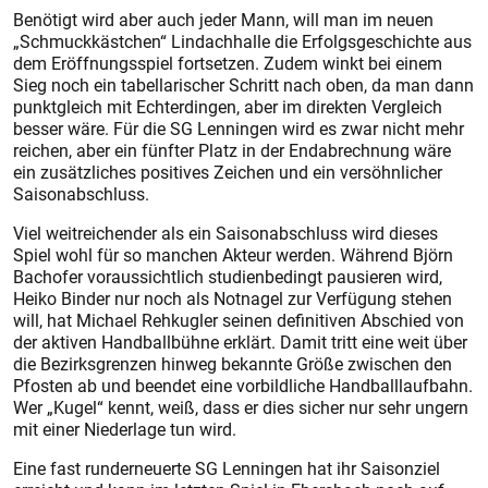
Benötigt wird aber auch jeder Mann, will man im neuen
„Schmuckkästchen“ Lindachhalle die Erfolgsgeschichte aus
dem Eröffnungsspiel fortsetzen. Zudem winkt bei einem
Sieg noch ein tabellarischer Schritt nach oben, da man dann
punktgleich mit Echterdingen, aber im direkten Vergleich
besser wäre. Für die SG Lenningen wird es zwar nicht mehr
reichen, aber ein fünfter Platz in der Endabrechnung wäre
ein zusätzli­ches positives Zeichen und ein versöhnlicher
Saisonabschluss.
Viel weitreichender als ein Saisonabschluss wird dieses
Spiel wohl für so manchen Akteur werden. Während Björn
Bachofer voraussichtlich studienbedingt pausieren wird,
Heiko Binder nur noch als Notnagel zur Verfügung stehen
will, hat Michael Reh­kugler seinen definitiven Abschied von
der aktiven Handballbühne erklärt. Damit tritt eine weit über
die Bezirksgrenzen hinweg bekannte Größe zwischen den
Pfosten ab und beendet eine vorbildliche Handballlaufbahn.
Wer „Kugel“ kennt, weiß, dass er dies sicher nur sehr ungern
mit einer Niederlage tun wird.
Eine fast runderneuerte SG Lenningen hat ihr Saisonziel