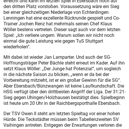
erreicht und kann im letzten Spiel in Ebersbach noch auf
den dritten Platz vorstoßen. Voraussetzung wäre ein Sieg
bei einer gleichzeitigen Niederlage von Echterdingen.
Lenningen hat eine exzellente Rückrunde gespielt und Co-
Trainer Jochen Renz hat mehrmals seinen Chef Klaus
Wöller bestens vertreten. Dieser sagt auch vor dem letzten
Spiel: „Ich verliere ungern. Warum sollen wir nicht noch
einmal die gute Leistung wie gegen TuS Stuttgart
wiederholen“.
Mit dabei ist wieder Jan Lamparter. Und auch der SG-
Hoffnungsträger Peter Bächle steht erneut im Kader. Auf ihn
setzt Klaus Wöller: „Der Junge hat Potenzial“, um sogleich
in die nächste Saison zu blicken, „wenn er da bei der
Vorbereitung mitzieht, ist er ein großer Gewinn für die SG“.
Aber Ebersbach/Bünzwangen ist keine Laufkundschaft. Die
HSG verfügt über den drittbesten Angriff der Liga. Der 31:21-
Sieg gegen Uhingen/Holzhausen bestätigt dies. Spielbeginn
ist heute um 20 Uhr in der Raichbergsporthalle Ebersbach.
Der TSV Owen II steht am letzten Spieltag vor einer hohen
Hürde. Die Teckstädter müssen beim Tabellenzweiten SV
Vaihingen antreten. Entgegen der Erwartungen verloren die