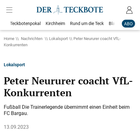
Teckbotenpokal
Kirchheim
Rund um die Teck
Blaulicht
Loka
ABO
Home
Nachrichten
Lokalsport
Peter Neururer coacht VfL-
Konkurrenten
Lokalsport
Peter Neururer coacht VfL-
Konkurrenten
Fußball Die Trainerlegende übernimmt einen Einheit beim
FC Bargau.
13.09.2023