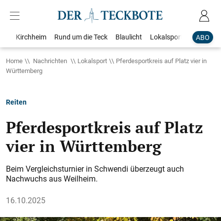
Kirchheim
Rund um die Teck
Blaulicht
Lokalsport
Bildergale
ABO
Home
Nachrichten
Lokalsport
Pferdesportkreis auf Platz vier in
Württemberg
Reiten
Pferdesportkreis auf Platz
vier in Württemberg
Beim Vergleichsturnier in Schwendi überzeugt auch
Nachwuchs aus Weilheim.
16.10.2025