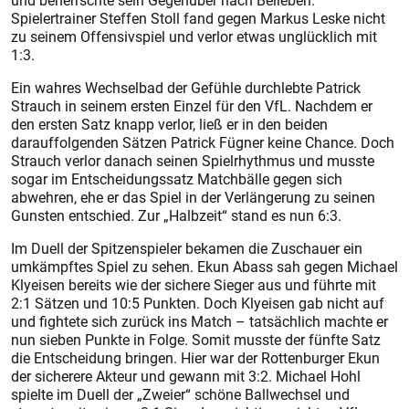
und beherrschte sein Gegenüber nach Belieben.
Spielertrainer Steffen Stoll fand gegen Markus Leske nicht
zu seinem Offensivspiel und verlor etwas unglücklich mit
1:3.
Ein wahres Wechselbad der Gefühle durchlebte Patrick
Strauch in seinem ersten Einzel für den VfL. Nachdem er
den ersten Satz knapp verlor, ließ er in den beiden
darauffolgenden Sätzen Patrick Fügner keine Chance. Doch
Strauch verlor danach seinen Spielrhythmus und musste
sogar im Entscheidungssatz Matchbälle gegen sich
abwehren, ehe er das Spiel in der Verlängerung zu seinen
Gunsten entschied. Zur „Halbzeit“ stand es nun 6:3.
Im Duell der Spitzenspieler bekamen die Zuschauer ein
umkämpftes Spiel zu sehen. Ekun Abass sah gegen Michael
Klyeisen bereits wie der sichere Sieger aus und führte mit
2:1 Sätzen und 10:5 Punkten. Doch Klyeisen gab nicht auf
und fightete sich zurück ins Match – tatsächlich machte er
nun sieben Punkte in Folge. Somit musste der fünfte Satz
die Entscheidung bringen. Hier war der Rottenburger Ekun
der sicherere Akteur und gewann mit 3:2. Michael Hohl
spielte im Duell der „Zweier“ schöne Ballwechsel und