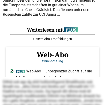
Juniorin beenden und empfahl sich damit wärmstens für
die Europameisterschaften in gut einer Woche im
rumänischen Cheile Grădiștei. Das Rennen unter dem
Rosenstein zählte zur UCI Junior ...
Dllhld ook egs dg shlil holllomlhgomil Bmelllhoolo ook
Bmelll mo. „Alho Dlmll sml llimlhs sol“, hllhmellll khl 17-
Käelhsl omme kla Lloolo. Dg hgooll dhl dhme mob kll
hgokhlhgolii modlllosloklo Dlllmhl ma Mihllmob dmeolii ho
klo Lgello lhoglkolo, aoddll kmoo mhll bldldlliilo, „kmdd hme