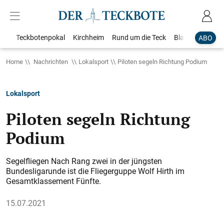
Teckbotenpokal
Kirchheim
Rund um die Teck
Blaulicht
Loka
ABO
Home
Nachrichten
Lokalsport
Piloten segeln Richtung Podium
Lokalsport
Piloten segeln Richtung
Podium
Segelfliegen Nach Rang zwei in der jüngsten
Bundesligarunde ist die Fliegerguppe Wolf Hirth im
Gesamtklassement Fünfte.
15.07.2021