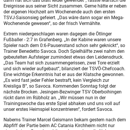
dann hat sich das Blatt leider gewendet“, fasste Martsch die
Ereignisse aus seiner Sicht zusammen. Gerne hätte er neben
der eigenen Hochzeit am Wochenende auch den ersten
TSVJ-Saisonsieg gefeiert. „Das wäre dann sogar ein Mega-
Wochenende gewesen“, so der frisch Vermählte.
Extrem niedergeschlagen waren dagegen die Ötlinger
Fußballer - 2:7 in Grafenberg. „In der Kabine waren unsere
Spieler nach dem 0:6-Pausenstand schon sehr geknickt“, so
Trainer Benedetto Savoca. Doch Spielhälfte zwei nahm den
gebeutelten Aufsteiger zumindest etwas den Leidensdruck.
„Das Team hat sich zusammengerissen, zwei Tore erzielt
und sich wieder aufgebaut“, bilanziert der TSVÖ-Chefcoach.
Eine wichtige Erkenntnis hat er aus der Klatsche gewonnen.
„Es wird fast jeder Fehler bestraft, kein Vergleich zur
Kreisliga B“, so Savoca. Kommenden Sonntag folgt der
nächste Brocken. Jesingen-Bezwinger TSV Oberboihingen
rückt dann im Rübholz an. „Wir müssen nun in der
Trainingswoche das erste Spiel abhaken und uns voll auf
unser erstes Heimspiel konzentrieren“, fordert Savoca.
Naberns Trainer Marcel Geismann bekam gestern nach dem
Abpfiff der Partie beim AC Catania Kirchheim nicht nur