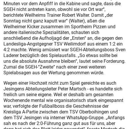
Minuten vor dem Anpfiff in die Kabine und sagte, dass die
SGEH nicht antreten kann, obwohl sie vor Ort war“,
berichtete Weilheims Trainer Robert Walter. Damit „der
Sonntag nicht ganz kaputt war“ (Walter), aßen die
Weilheimer Kicker zusammen im Sportheim Pizzen und
andere italienische Spezialitäten, schauten sich
anschließend die Aufholjagd der „Ersten“ an, die gegen den
Landesliga-Angstgegner TSV Weilimdorf aus einem 1:2 ein
4:2 machte. Wenig amüsiert war SGEH-Abteilungsboss Sven
Laderer bezüglich des Spielausfalls. „So etwas sollte bei
uns die absolute Ausnahme bleiben“, lautet seine Forderung.
Zumal die SGEH-“Zweite“ nach einer zwei weiteren
Spielabsagen aus der Wertung genommen würde.
Wegen einer Hochzeit nicht zum Spiel gereichte es auch
Jesingens Abteilungsleiter Peter Martsch - es handelte sich
freilich um seine eigene. Weil er deshalb am gesamten
Wochenende mental wie organisatorisch stark eingespannt
war, verfolgte der Fußballboss die Geschehnisse der
Kreisliga A-Partie zwischen dem TSV Oberboihingen und
dem TSV Jesingen via interner WhatsApp-Gruppe. „Anfangs
sah es nach der 2:0-Führung ganz gut aus für uns, aber