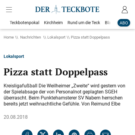
Teckbotenpokal
Kirchheim
Rund um die Teck
Blaulicht
Loka
ABO
Home
Nachrichten
Lokalsport
Pizza statt Doppelpass
Lokalsport
Pizza statt Doppelpass
Kreisligafußball Die Weilheimer „Zweite“ wird gestern von
der Spielabsage der von Personalnot geplagten SGEH
überrascht. Beim Punktehamsterer SV Nabern herrschen
bereits jetzt weihnachtliche Gefühle. Von Reimund Elbe
20.08.2018