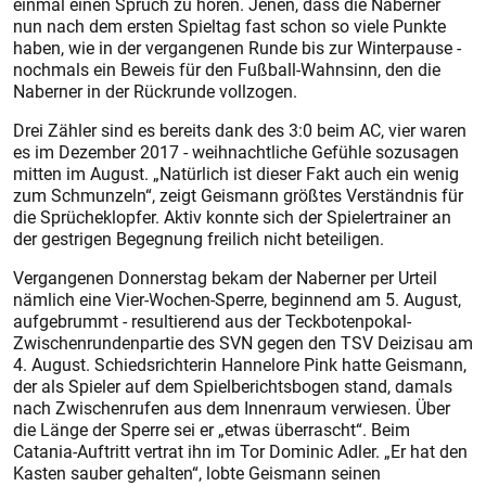
einmal einen Spruch zu hören. Jenen, dass die Naberner
nun nach dem ersten Spieltag fast schon so viele Punkte
haben, wie in der vergangenen Runde bis zur Winterpause -
nochmals ein Beweis für den Fußball-Wahnsinn, den die
Naberner in der Rückrunde vollzogen.
Drei Zähler sind es bereits dank des 3:0 beim AC, vier waren
es im Dezember 2017 - weihnachtliche Gefühle sozusagen
mitten im August. „Natürlich ist dieser Fakt auch ein wenig
zum Schmunzeln“, zeigt Geismann größtes Verständnis für
die Sprücheklopfer. Aktiv konnte sich der Spielertrainer an
der gestrigen Begegnung freilich nicht beteiligen.
Vergangenen Donnerstag bekam der Naberner per Urteil
nämlich eine Vier-Wochen-Sperre, beginnend am 5. August,
aufgebrummt - resultierend aus der Teckbotenpokal-
Zwischenrundenpartie des SVN gegen den TSV Deizisau am
4. August. Schiedsrichterin Hannelore Pink hatte Geismann,
der als Spieler auf dem Spielberichtsbogen stand, damals
nach Zwischenrufen aus dem Innenraum verwiesen. Über
die Länge der Sperre sei er „etwas überrascht“. Beim
Catania-Auftritt vertrat ihn im Tor Dominic Adler. „Er hat den
Kasten sauber gehalten“, lobte Geismann seinen