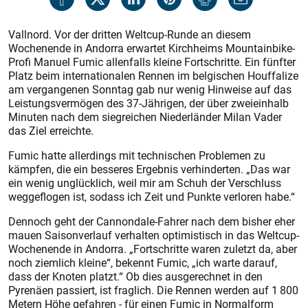
Vallnord. Vor der dritten Weltcup-Runde an diesem
Wochenende in Andorra erwartet Kirchheims Mountainbike-
Profi Manuel Fumic allenfalls kleine Fortschritte. Ein fünfter
Platz beim internationalen Rennen im belgischen Houffalize
am vergangenen Sonntag gab nur wenig Hinweise auf das
Leistungsvermögen des 37-Jährigen, der über zweieinhalb
Minuten nach dem siegreichen Niederländer Milan Vader
das Ziel erreichte.
Fumic hatte allerdings mit technischen Problemen zu
kämpfen, die ein besseres Ergebnis verhinderten. „Das war
ein wenig unglücklich, weil mir am Schuh der Verschluss
weggeflogen ist, sodass ich Zeit und Punkte verloren habe.“
Dennoch geht der Cannondale-Fahrer nach dem bisher eher
mauen Saisonverlauf verhalten optimistisch in das Weltcup-
Wochenende in Andorra. „Fortschritte waren zuletzt da, aber
noch ziemlich kleine“, bekennt Fumic, „ich warte darauf,
dass der Knoten platzt.“ Ob dies ausgerechnet in den
Pyrenäen passiert, ist fraglich. Die Rennen werden auf 1 800
Metern Höhe gefahren - für einen Fumic in Normalform