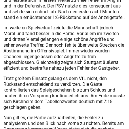
und leistete sich im ersten Viertel zu viele Fehler im Angriff
und in der Defensive. Der PSV nutzte dies konsequent aus
und setzte sich schnell ab. Nach den ersten acht Minuten
stand ein ernüchternder 1:6-Rückstand auf der Anzeigetafel.
Im weiteren Spielverlauf zeigte die Mannschaft jedoch
Moral und fand besser in die Partie. Vor allem im zweiten
und dritten Viertel gelangen einige schöne Angriffe und
sehenswerte Treffer. Dennoch fehlte über weite Strecken die
Abstimmung im Offensivspiel. Immer wieder wurden
Chancen liegengelassen oder Angriffe zu früh
abgeschlossen. Gleichzeitig zeigte sich Stuttgart äußerst
effizient und bestrafte nahezu jeden Fehler der Gastgeber.
Trotz großem Einsatz gelang es dem VfL nicht, den
Rückstand entscheidend zu verkürzen. Die Gäste
kontrollierten das Spielgeschehen bis zum Schluss und
bauten ihren Vorsprung kontinuierlich aus. Am Ende musste
sich Kirchheim dem Tabellenzweiten deutlich mit 7:18
geschlagen geben.
Nun gilt es, die Partie aufzuarbeiten, die Fehler zu
analysieren und den Blick nach vorne zu richten. Bereits am