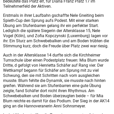
bedeutete das Platz elf, für Diana Franz Platz 17 im
Teilnehmerfeld der Aktiven.
Erstmals in ihrer Laufbahn gschaffte Nele Gneiting beim
Spieth-Cup den Sprung aufs Podest. Mit einer starken
Übung am Stufenbarren gelang ihr ein perfekter Start.
Lediglich die spätere Siegerin der Altersklasse 15, Nele
Vogel (Köln), und Zofia Kopczynski (Luxemburg) lagen vor
ihr. Ein Sturz am Schwebebalken und am Boden trübten die
Stimmung kurz, doch die Freude über Platz zwei war riesig.
Auch in der Altersklasse 14 durfte sich die Kirchheimer
Turnschule über einen Podestplatz freuen: Mia Blum wurde
Dritte, d gefolgt von Henrietta Schäfer auf Rang vier. Der
Wettkampf begann für Schäfer am Sprung mit zu viel
Schwung, den sie mit Schritten nach vorn ausgleichen
musste. Blum fehlte die Dynamik, sie musste nach hinten
greifen. Während sie am Stufenbarren eine gute Übung
zeigte, fand Schäfer dort nicht ihren Rhythmus. Am
Schwebebalken und Boden überzeugten beide – für Mia
Blum reichte es damit für das Podium. Der Sieg in der AK14
ging an die Hannoveranerin Anni Sohnsmeyer.