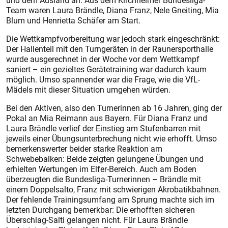
und dem Ausland an. Aus dem Kirchheimer Bundesliga-
Team waren Laura Brändle, Diana Franz, Nele Gneiting, Mia
Blum und Henrietta Schäfer am Start.
Die Wettkampfvorbereitung war jedoch stark eingeschränkt:
Der Hallenteil mit den Turngeräten in der Raunersporthalle
wurde ausgerechnet in der Woche vor dem Wettkampf
saniert – ein gezieltes Gerätetraining war dadurch kaum
möglich. Umso spannender war die Frage, wie die VfL-
Mädels mit dieser Situation umgehen würden.
Bei den Aktiven, also den Turnerinnen ab 16 Jahren, ging der
Pokal an Mia Reimann aus Bayern. Für Diana Franz und
Laura Brändle verlief der Einstieg am Stufenbarren mit
jeweils einer Übungsunterbrechung nicht wie erhofft. Umso
bemerkenswerter beider starke Reaktion am
Schwebebalken: Beide zeigten gelungene Übungen und
erhielten Wertungen im Elfer-Bereich. Auch am Boden
überzeugten die Bundesliga-Turnerinnen – Brändle mit
einem Doppelsalto, Franz mit schwierigen Akrobatikbahnen.
Der fehlende Trainingsumfang am Sprung machte sich im
letzten Durchgang bemerkbar: Die erhofften sicheren
Überschlag-Salti gelangen nicht. Für Laura Brändle