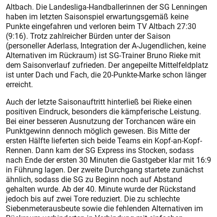
Altbach. Die Landesliga-Handballerinnen der SG Lenningen
haben im letzten Saisonspiel erwartungsgemäß keine
Punkte eingefahren und verloren beim TV Altbach 27:30
(9:16). Trotz zahlreicher Bürden unter der Saison
(personeller Aderlass, Integration der A-Jugendlichen, keine
Alternativen im Rückraum) ist SG-Trainer Bruno Rieke mit
dem Saisonverlauf zufrieden. Der angepeilte Mittelfeldplatz
ist unter Dach und Fach, die 20-Punkte-Marke schon länger
erreicht.
Auch der letzte Saisonauftritt hinterließ bei Rieke einen
positiven Eindruck, besonders die kämpferische Leistung.
Bei einer besseren Ausnutzung der Torchancen wäre ein
Punktgewinn dennoch möglich gewesen. Bis Mitte der
ersten Hälfte lieferten sich beide Teams ein Kopf-an-Kopf-
Rennen. Dann kam der SG Express ins Stocken, sodass
nach Ende der ersten 30 Minuten die Gastgeber klar mit 16:9
in Führung lagen. Der zweite Durchgang startete zunächst
ähnlich, sodass die SG zu Beginn noch auf Abstand
gehalten wurde. Ab der 40. Minute wurde der Rückstand
jedoch bis auf zwei Tore reduziert. Die zu schlechte
Siebenmeterausbeute sowie die fehlenden Alternativen im