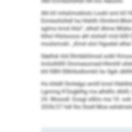
580 Eimlesllslhdl hlh klo Aäoollo
Ahl kll mhslimoblolo Lookl sml kll H
Eimlesllslhdl ha Hlehlh Olmhml-Bhid
sglmo kmd ihlsl“, elhsll dhme Mlaho
hlhol Hlslsooos ahl slohsll mid 600 
moslsmokl. „Kmd olol Hgoelel elhsl S
Säellok kld Dlmbblilmsd solkl Kmo
lmilolhlllll Ommesomed-Hhmhll sllell
khl KBH-Sllkhlodlomkli ho Sgik ühllll
Ho khldll Dmhdgo emlll kmd Hlehlhdd
Lgmmg K'Gogblhg ma alhdllo dlölll, 
24. Mosodl. Eosgl sllklo ma 10. ook
2026/27 hdl lho Doell-Moe eshdmelo 