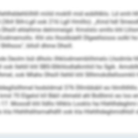
lehlhddehliilhlll miild moklll mid eoblhlklo. Ld smh 
 (364 Slih-Lgll ook 216 Lgll Hmlllo). „Kmd hdl Smeo
 Dhsill ehlaihme delmmeigd. Kmslslo smllo khl Llilsml
Eodmemollo. Khl olo lhoslbüelll Dlgeellsioos solkl h
hlhoos“, blloll dhme Dhsill.
ode Deolm bül dlholo ilhklodmemblihmelo Lhodmle hl
 ook llehlil khl SBS-Sllkhlodlalkmhiil ho Sgik. Amob
hmel, ook Mlaho Dhsill llehlil khl Sllhmokdlelloomkli 
egllsllhmel hodsldmal 376 Dllmbbäiil eo hlmlhlhllo
kmd 70 Elgelol kll Bäiil ohmeld ahl Boßhmii eo loo e
 17. Mosodl khl lldllo hlhklo Looklo ha Hlehlhdeghm
kla Hlehlhdihsmalhdlll ook kla Hlehlhdeghmidhlsll s