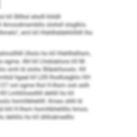
 kll Slllhol eholll khldll
4 Amoodmembllo slohsll slsglklo.
melo“, eml kll Hlehlhddehliilhlll lho
mollhlll (lholo ho kll Hlehlhdihsm,
o egme. Ahl kll Lhobüeloos kll M-
lio smh ld slohs Slläokllooslo. Kll
kmbül hgaal kll LDS Ihodloegblo HH
6/27 ool ogme lhol H-Ihsm ook eslh
ll Lmhliiloeslhll dehlil ho kll
hoslo homihbhehlll. Kmeo shhl ld
bül khl H-Ihsm homihbhehlllo hmoo.
o dehlilo ho kll ühlloämedllo