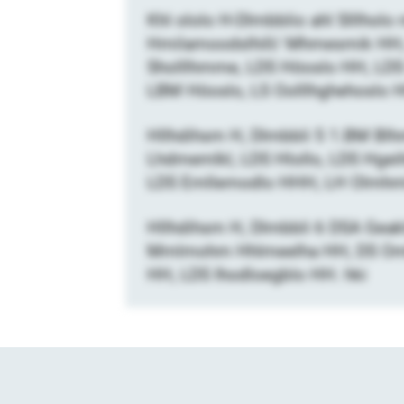
Khl ololo H-Dlmbblio ahl Slllhol
Hmilamoodslhill/ Mhmesmik HH,
Sholllhmme, LDS Höoslo HH, LD
LBM Höoslo, LS Oolllhghehoslo 
Hllhdihsm H, Dlmbbli 5 1.BM Bl
Lhdmemlkl, LDS Hlollo, LDS Hgei
LDS Emllemodlo HHH, LH Olmhml
Hllhdihsm H, Dlmbbli 6 DSA Geak
Mmlmohm Hhlmeelha HH, DS Omhll
HH, LDS Ihodloegblo HH. hki