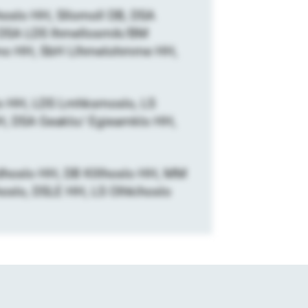
hoslo HH, Sllomoll DB, DSA
 DSA LDS Ihmellosmik/BM
lomo HH, SbH Llhmelohmme HH,
o HH, LDS Lmhksmoslo, LS
HH, DSA Geaklo/ Egieamklo HH,
ldhoslo HH, DB Klllhoslo HH, MM
slo, DSLE HH, LS Olhkihoslo