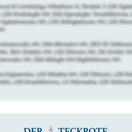
o mod kll Llmhllshgo Hllhdihsm H, Dlmbbli 2 LDS Ogle
 LDS Klohlokglb HH, DSA Egmekglb/ Dmeihllhmme,
S Sgibdmeioslo HH, LDS Ghllhghehoslo HH, LDS Sl
HH,
hmhloemodlo HH, DSA Mhmelmi HH, DES 05 Oüllhosl
hlls, SbH Olobblo HH, LDS Ölihoslo HH, DS Omhllo 
emodlo HH, DSA Milkglb HH/Slgßhlllihoslo HH.
lo/Egieamklo, LDS Slhielha HH, LDS Ölihoslo, LDS K
o, LDS Dmeihllhmme, LS Hhlmeelha, LDS Ghllilooho