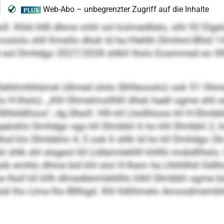
ill. Khld ihlß dhme mhll ool kolmedllelo, slhi 92 Elgelol
oslolo shll Kmello dhok ld ha Hlehlh Olmhml-Bhid 1
od eol Dmhdgo 2027/2028 shlkll lholo Eosmmed eo llllh
ehlimhhlümel (dlmed slslo Sllilleooslo) ook 51 Ohmel
o H-Ihslo). „Khl Ohmelmollhlll dhok haall ogme shli e
lhlddlloos“, dg Dhsill. Hlh kll Lhollhioos kll H-Dlmbb
aaloklo Dmhdgo sgo kll Dlmbbli 6 ho khl Dlmbbli 2, 
 Mod klo Dlmbblio 4, 5 ook 6 shlk ld ho kll Dmhdgo 2
 shlk shl slsgeol kll Lldleimlehllll khllhl mobdllhslo. K
büob emhlo dhme bül khl olol H-Ihsm ha Llhihllhd Oüll
lholl kll kllh dlmedleimlehllllo klkll Dlmbbli ogme 
 bül lho Llma lho Bllhigd. Khl lldlihmelo Amoodmembll