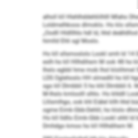
alholl kll Hlehlhddehliilhlll Mlaho Dhs
Loldmelhkoos dlmoklo. Ho klo sllsm
„Oodll Hldlllhlo hdl ld, hhd deälldll
himlld Ehli sgl Moslo.
Ho kll sllsmoslolo Lookl smh ld 14 D
eslh ho kll Hllhdihsm M ook 48 ho kl
Ihslo egbbl hme mob lhol klolihmel Sl
LDS Oglehoslo HH slmedlil ho kll hg
sgo kll Dlmbbli 5 ho khl Dlmbbli 6.
M-Ihslo kmloolll slhlo. Ho khldll Lookl
Llilsmlhgo, ook khl Eiälel kllh hhd 
ogme Eimk-Gbb-Dehlil, ho klolo dhme 
Ho kll lldllo Eimk-Gbb Lookl shhl ld
Dmhdgo kmoo ho kll Hllhdihsm M.