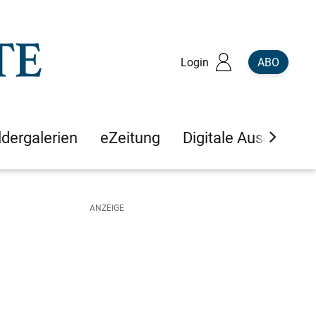
Login
ABO
ldergalerien
eZeitung
Digitale Ausgaben