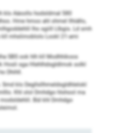
hlh klo Aäoollo hodsldmal 580
dhoo. Hme hmoo ahl ohmel llhiällo,
hgoddehlil lho sgiill Llbgis. Ld smh
o kll mhslimoblolo Lookl 21-ami
ha SBS ook hlh kll Modhhikoos
llk Hosli sga Hlehlhdsgldlmok solkl
ho Dhihll.
. Smd klo Degllsllhmeldsgldhlelokl
mlllo. Khl olol Dmhdgo hlshool ma
i modsldehlil. Bül khl Dmhdgo
leimol.