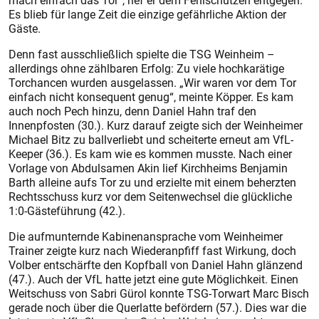
mach einfach das Tor“, rief er dem Fehlschützen entgegen.
Es blieb für lange Zeit die einzige gefährliche Aktion der
Gäste.
Denn fast ausschließlich spielte die TSG Weinheim –
allerdings ohne zählbaren Erfolg: Zu viele hochkarätige
Torchancen wurden ausgelassen. „Wir waren vor dem Tor
einfach nicht konsequent genug“, meinte Köpper. Es kam
auch noch Pech hinzu, denn Daniel Hahn traf den
Innenpfosten (30.). Kurz darauf zeigte sich der Weinheimer
Michael Bitz zu ballverliebt und scheiterte erneut am VfL-
Keeper (36.). Es kam wie es kommen musste. Nach einer
Vorlage von Abdulsamen Akin lief Kirchheims Benjamin
Barth alleine aufs Tor zu und erzielte mit einem beherzten
Rechtsschuss kurz vor dem Seitenwechsel die glückliche
1:0-Gästeführung (42.).
Die aufmunternde Kabinenansprache vom Weinheimer
Trainer zeigte kurz nach Wiederanpfiff fast Wirkung, doch
Volber entschärfte den Kopfball von Daniel Hahn glänzend
(47.). Auch der VfL hatte jetzt eine gute Möglichkeit. Einen
Weitschuss von Sabri Gürol konnte TSG-Torwart Marc Bisch
gerade noch über die Querlatte befördern (57.). Dies war die