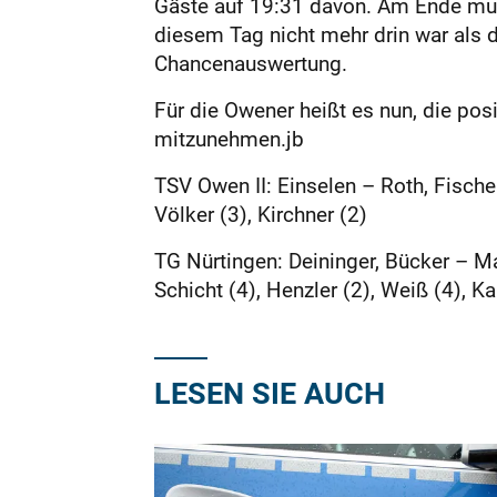
Gäste auf 19:31 davon. Am Ende mus
diesem Tag nicht mehr drin war als 
Chancenauswertung.
Für die Owener heißt es nun, die po
mitzunehmen.jb
TSV Owen II: Einselen – Roth, Fischer
Völker (3), Kirchner (2)
TG Nürtingen: Deininger, Bücker – Man
Schicht (4), Henzler (2), Weiß (4), Ka
LESEN SIE AUCH