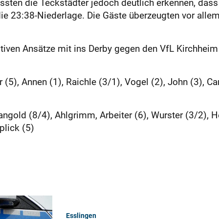
sten die Teckstädter jedoch deutlich erkennen, dass
die 23:38-Niederlage. Die Gäste überzeugten vor all
sitiven Ansätze mit ins Derby gegen den VfL Kirchhe
 (5), Annen (1), Raichle (3/1), Vogel (2), John (3), Ca
gold (8/4), Ahlgrimm, Arbeiter (6), Wurster (3/2), He
plick (5)
Esslingen