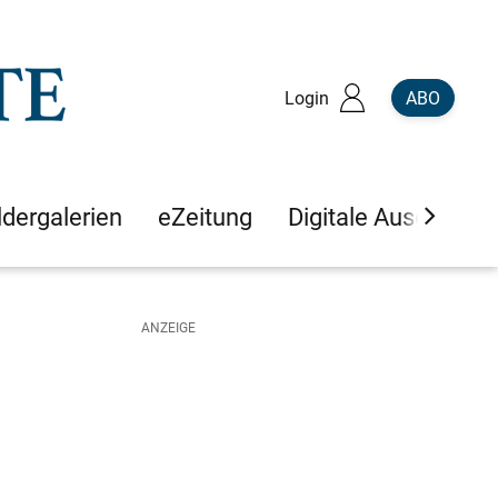
Login
ABO
ldergalerien
eZeitung
Digitale Ausgaben