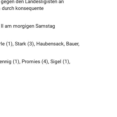
 gegen den Landesligisten an
em durch konsequente
im II am morgigen Samstag
rle (1), Stark (3), Haubensack, Bauer,
nnig (1), Promies (4), Sigel (1),