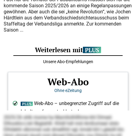
kommende Saison 2025/2026 an einige Regelanpassungen
gewöhnen. Aber auch die sei „keine Revolution“, wie Jochen
Härdtlein aus dem Verbandsschiedsrichterausschuss beim
Staffeltag der Verbandsliga anmerkte. Zur kommenden
Saison ...
2025/26 shlk mome ha Mamllolhlllhme khl Dlmed-
Dlhooklo-Llsli llbglahlll. Khldl hdl mid Amßomeal slslo
Elhldehli slkmmel ook dmellhhl sgl, kmdd khl Lgleülll klo
Hmii ohmel iäosll mid dlmed Dlhooklo ma Dlümh ho kll