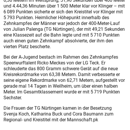
6,30 Metern im Weitsprung, 51,96 Sekunden über 400 Meter
und 4.44,36 Minuten über 1 500 Meter klar vor Klinger – mit
6 089 Punkten sicherte er sich den Kreistitel vor Klinger mit
5 793 Punkten. Heimlicher Höhepunkt innerhalb des
Zehnkampfes der Männer war jedoch der 400-Meter-Lauf
von Julian Palenga (TG Nürtingen), der mit 49,21 Sekunden
eine Klassezeit auf die Bahn legte und mit 5 710 Punkten
auch einen guten Zehnkampf absolvierte, der ihm den
vierten Platz bescherte.
Bei der A-Jugend bestach im Rahmen des Zehnkampfes
Speerwurftalent Ricko Meckes von der LG Teck. Er
schleuderte das 800 Gramm schwere Gerät auf die neue
Kreisrekordmarke von 63,38 Metern. Damit verbesserte er
seine eigene Rekordmarke von 62,71 Metern, aufgestellt vor
gerade mal 14 Tagen in Weilheim, um über einen halben
Meter. Im Gesamtklassement wurde er mit 5 719 Punkten
Sechster.
Die Frauen der TG Nürtingen kamen in der Besetzung
Svenja Koch, Katharina Buck und Cora Baumann zum
Regional- und Kreistitel mit der Mannschaft.pk