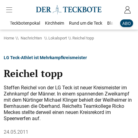
Teckbotenpokal
Kirchheim
Rund um die Teck
Blaulicht
Loka
ABO
Home
Nachrichten
Lokalsport
Reichel topp
LG Teck-Athlet ist Mehrkampfkreismeister
Reichel topp
Steffen Reichel von der LG Teck ist neuer Kreismeister im
Zehnkampf der Männer. In einem spannenden Zweikampf
mit dem Nürtinger Michael Klinger behielt der Weilheimer in
Bernhausen die Oberhand. Reichelts Teamkollege Ricko
Meckes stellte derweil einen neuen Kreisrekord im
Speerwerfen auf.
24.05.2011