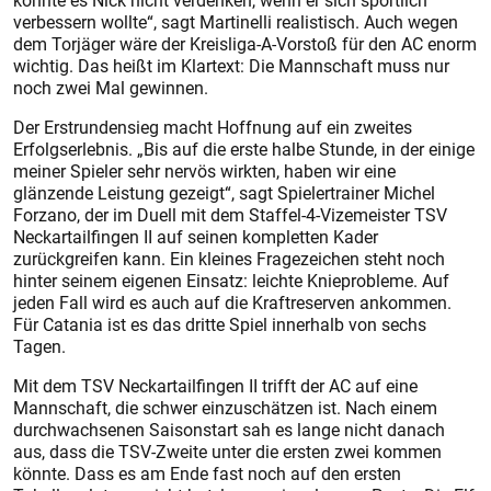
könnte es Nick nicht verdenken, wenn er sich sportlich
verbessern wollte“, sagt Martinelli realistisch. Auch wegen
dem Torjäger wäre der Kreisliga-A-Vorstoß für den AC enorm
wichtig. Das heißt im Klartext: Die Mannschaft muss nur
noch zwei Mal gewinnen.
Der Erstrundensieg macht Hoffnung auf ein zweites
Erfolgserlebnis. „Bis auf die erste halbe Stunde, in der einige
meiner Spieler sehr nervös wirkten, haben wir eine
glänzende Leistung gezeigt“, sagt Spielertrainer Michel
Forzano, der im Duell mit dem Staffel-4-Vizemeister TSV
Neckartailfingen II auf seinen kompletten Kader
zurückgreifen kann. Ein kleines Fragezeichen steht noch
hinter seinem eigenen Einsatz: leichte Knieprobleme. Auf
jeden Fall wird es auch auf die Kraftreserven ankommen.
Für Catania ist es das dritte Spiel innerhalb von sechs
Tagen.
Mit dem TSV Neckartailfingen II trifft der AC auf eine
Mannschaft, die schwer einzuschätzen ist. Nach einem
durchwachsenen Saisonstart sah es lange nicht danach
aus, dass die TSV-Zweite unter die ersten zwei kommen
könnte. Dass es am Ende fast noch auf den ersten