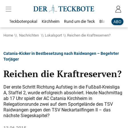
Teckbotenpokal
Kirchheim
Rund um die Teck
Blaulicht
Loka
ABO
Home
Nachrichten
Lokalsport
Reichen die Kraftreserven?
Catania-Kicker in Bestbesetzung nach Raidwangen – Begehrter
Torjäger
Reichen die Kraftreserven?
Der erste Schritt Richtung Aufstieg in die Fußball-Kreisliga
A, Staffel 2, wurde erfolgreich absolviert. Heute Nachmittag
ab 17 Uhr spielt der AC Catania Kirchheim in
Relegationsrunde zwei auf dem Sportgelände des TSV
Raidwangen gegen den TSV Neckartailfingen II – das
nächste Siegeskapitel?