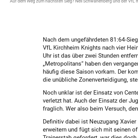
Auf dem Weg zum nächsten Sieg? Neil Schwanenberg und der VfL 
Nach dem ungefährdeten 81:64-Sieg 
VfL Kirchheim Knights nach vier He
Uhr ist das über zwei Stunden entfer
„Metropolitans“ haben den vergangen
häufig diese Saison vorkam. Der kom
die unübliche Zonenverteidigung, stel
Noch unklar ist der Einsatz von Cen
verletzt hat. Auch der Einsatz der Ju
fraglich. Wer also beim Versuch, den 
Definitiv dabei ist Neuzugang Xavier
erweitern und fügt sich mit seinen o
Trainerstab gefordert, war dies doc