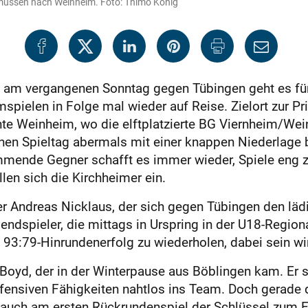
müssen nach Weinheim. Foto: Thimo König
am vergangenen Sonntag gegen Tübingen geht es für 
imspielen in Folge mal wieder auf Reise. Zielort zu
nte Weinheim, wo die elftplatzierte BG Viernheim/Wei
en Spieltag abermals mit einer knappen Niederlage b
mende Gegner schafft es immer wieder, Spiele eng zu
len sich die Kirchheimer ein.
ter Andreas Nicklaus, der sich gegen Tübingen den lä
gendspieler, die mittags in Urspring in der U18-Region
93:79-Hinrundenerfolg zu wiederholen, dabei sein wird,
 Boyd, der in der Winterpause aus Böblingen kam. Er 
ffensiven Fähigkeiten nahtlos ins Team. Doch gerade 
h auch am ersten Rückrundenspiel der Schlüssel zum E