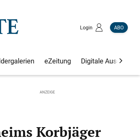
Login
ABO
ldergalerien
eZeitung
Digitale Ausgaben
heims Korbjäger