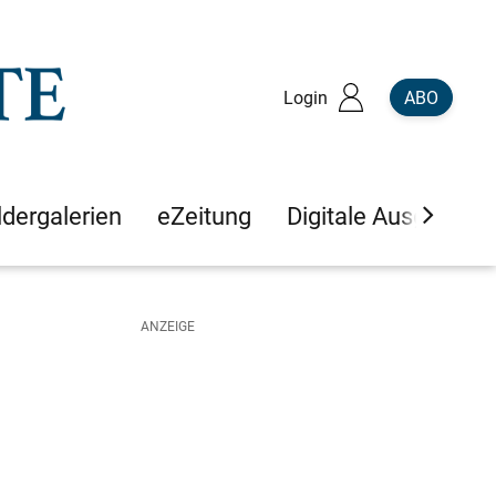
Login
ABO
ldergalerien
eZeitung
Digitale Ausgaben