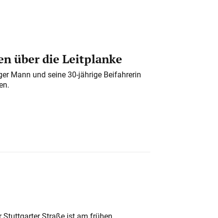
n über die Leitplanke
iger Mann und seine 30-jährige Beifahrerin
en.
 Stuttgarter Straße ist am frühen