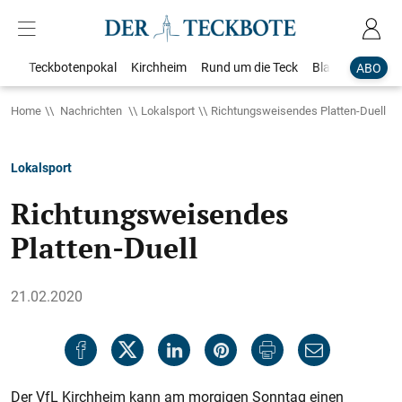
Teckbotenpokal
Kirchheim
Rund um die Teck
Blaulicht
Loka
ABO
Home
Nachrichten
Lokalsport
Richtungsweisendes Platten-Duell
Lokalsport
Richtungsweisendes
Platten-Duell
21.02.2020
Der VfL Kirchheim kann am morgigen Sonntag einen