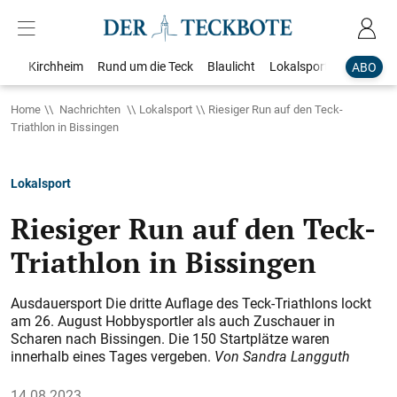
Kirchheim
Rund um die Teck
Blaulicht
Lokalsport
Bildergale
ABO
Home
Nachrichten
Lokalsport
Riesiger Run auf den Teck-
Triathlon in Bissingen
Lokalsport
Riesiger Run auf den Teck-
Triathlon in Bissingen
Ausdauersport Die dritte Auflage des Teck-Triathlons lockt
am 26. August Hobbysportler als auch Zuschauer in
Scharen nach Bissingen. Die 150 Startplätze waren
innerhalb eines Tages vergeben.
Von Sandra Langguth
14.08.2023