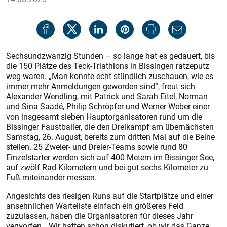
Sechsundzwanzig Stunden – so lange hat es gedauert, bis
die 150 Plätze des Teck-Triathlons in Bissingen ratzeputz
weg waren. „Man konnte echt stündlich zuschauen, wie es
immer mehr Anmeldungen geworden sind“, freut sich
Alexander Wendling, mit Patrick und Sarah Eitel, Norman
und Sina Saadé, Philip Schröpfer und Werner Weber einer
von insgesamt sieben Hauptorganisatoren rund um die
Bissinger Faustballer, die den Dreikampf am übernächsten
Samstag, 26. August, bereits zum dritten Mal auf die Beine
stellen. 25 Zweier- und Dreier-Teams sowie rund 80
Einzelstarter werden sich auf 400 Metern im Bissinger See,
auf zwölf Rad-Kilometern und bei gut sechs Kilometer zu
Fuß miteinander messen.
Angesichts des riesigen Runs auf die Startplätze und einer
ansehnlichen Warteliste einfach ein größeres Feld
zuzulassen, haben die Organisatoren für dieses Jahr
verworfen. „Wir hatten schon diskutiert, ob wir das Ganze