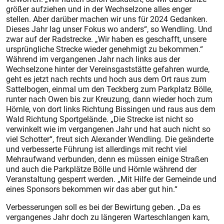
größer aufziehen und in der Wechselzone alles enger
stellen. Aber darüber machen wir uns für 2024 Gedanken.
Dieses Jahr lag unser Fokus wo anders“, so Wendling. Und
zwar auf der Radstrecke. „Wir haben es geschafft, unsere
ursprüngliche Strecke wieder genehmigt zu bekommen.“
Während im vergangenen Jahr nach links aus der
Wechselzone hinter der Vereinsgaststätte gefahren wurde,
geht es jetzt nach rechts und hoch aus dem Ort raus zum
Sattelbogen, einmal um den Teckberg zum Parkplatz Bölle,
runter nach Owen bis zur Kreuzung, dann wieder hoch zum
Hörnle, von dort links Richtung Bissingen und raus aus dem
Wald Richtung Sportgelände. „Die Strecke ist nicht so
verwinkelt wie im vergangenen Jahr und hat auch nicht so
viel Schotter“, freut sich Alexander Wendling. Die geänderte
und verbesserte Führung ist allerdings mit recht viel
Mehraufwand verbunden, denn es müssen einige Straßen
und auch die Parkplätze Bölle und Hörnle während der
Veranstaltung gesperrt werden. „Mit Hilfe der Gemeinde und
eines Sponsors bekommen wir das aber gut hin.“
Verbesserungen soll es bei der Bewirtung geben. „Da es
vergangenes Jahr doch zu längeren Warteschlangen kam,