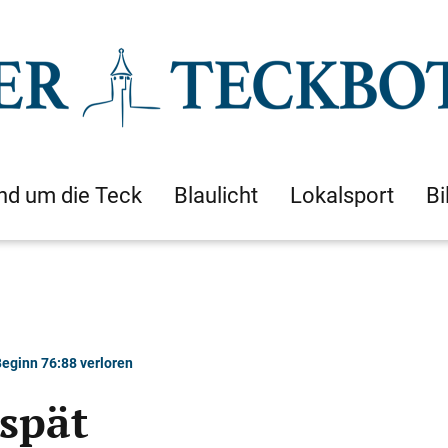
nd um die Teck
Blaulicht
Lokalsport
Bi
eginn 76:88 verloren
 spät