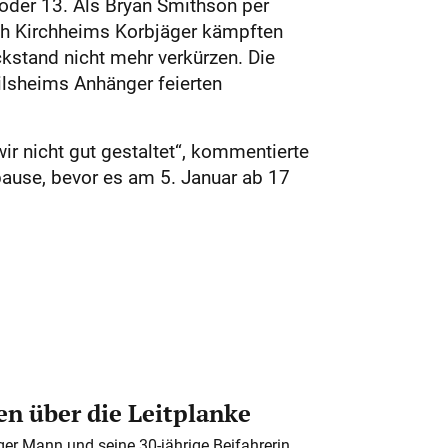
oder 13. Als Bryan Smithson per
och Kirchheims Korbjäger kämpften
ckstand nicht mehr verkürzen. Die
ailsheims Anhänger feierten
ir nicht gut gestaltet“, kommentierte
rpause, bevor es am 5. Januar ab 17
n über die Leitplanke
iger Mann und seine 30-jährige Beifahrerin