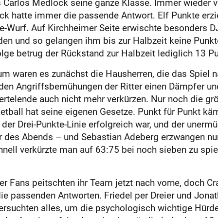
ms Carlos Medlock seine ganze Klasse. Immer wieder 
k hatte immer die passende Antwort. Elf Punkte erzie
e-Wurf. Auf Kirchheimer Seite erwischte besonders DJ
en und so gelangen ihm bis zur Halbzeit keine Punkt
lge betrug der Rückstand zur Halbzeit lediglich 13 Pu
m waren es zunächst die Hausherren, die das Spiel n
 den Angriffsbemühungen der Ritter einen Dämpfer un
iertelende auch nicht mehr verkürzen. Nur noch die gr
etball hat seine eigenen Gesetze. Punkt für Punkt käm
 der Drei-Punkte-Linie erfolgreich war, und der unerm
 des Abends – und Sebastian Adeberg erzwangen nun e
hnell verkürzte man auf 63:75 bei noch sieben zu spie
r Fans peitschten ihr Team jetzt nach vorne, doch Cr
 die passenden Antworten. Friedel per Dreier und Jon
ersuchten alles, um die psychologisch wichtige Hür