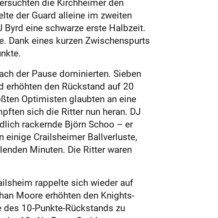
versuchten die Kirchheimer den
lte der Guard alleine im zweiten
 Byrd eine schwarze erste Halbzeit.
e. Dank eines kurzen Zwischenspurts
nkte.
ach der Pause dominierten. Sieben
d erhöhten den Rückstand auf 20
ößten Optimisten glaubten an eine
pften sich die Ritter nun heran. DJ
üdlich rackernde Björn Schoo – er
inige Crailsheimer Ballverluste,
lenden Minuten. Die Ritter waren
ailsheim rappelte sich wieder auf
athan Moore erhöhten den Knights-
de des 10-Punkte-Rückstands zu