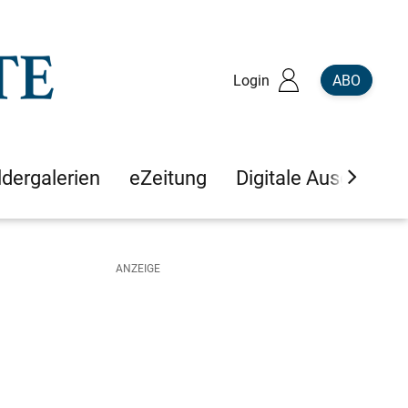
Login
ABO
ldergalerien
eZeitung
Digitale Ausgaben