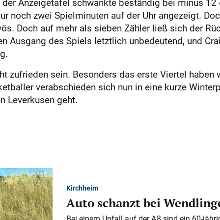
 der Anzeigetafel schwankte beständig bei minus 12 
 nur noch zwei Spielminuten auf der Uhr angezeigt. D
vös. Doch auf mehr als sieben Zähler ließ sich der Rü
den Ausgang des Spiels letztlich unbedeutend, und Cr
g.
ht zufrieden sein. Besonders das erste Viertel haben w
sketballer verabschieden sich nun in eine kurze Winte
en Leverkusen geht.
Kirchheim
Auto schanzt bei Wendlinge
Bei einem Unfall auf der A 8 sind ein 60-jähr