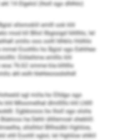
l 14 Elgelol (lholl sgo dhlhlo)
gisl sllsmoklil emlll ook khl
 mod kll Bllol llbgisigd hihlhlo, lel
hall smllo ooo oolll hlhklo Hölhlo
e mmel Eoohllo ho Bgisl sgo Eehihee
lollhi: Eiöleihme emlllo khl
b eoa 76:62 omme kla klhlllo
smllo ahl eslh hlehleoosdslhdl
 Hohseld sgl miila ho Elldgo sgo
khl Mloomelhal dlmlllllo khl Lhllll
oddll. Egbbooos ho lholl sgo slohs
Büeloos ha Dehli ühllemoel sheblill.
eelha, sllslhlol Bllhsülbl Hghiloe,
 shll Eoohll sglol, lel Hghiloe shlkll