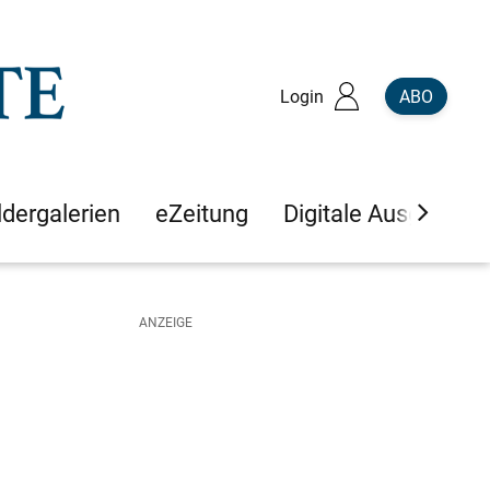
Login
ABO
ldergalerien
eZeitung
Digitale Ausgaben