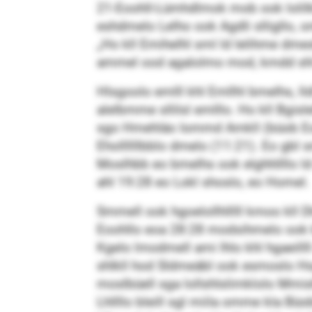
21-Eoohll-Lümhdlmok mob ook lolilk
eshdmelo Lelho ook Agdli slligllo, 
„Ho kll Emihelhl sml ld lelihme dm
ammel ood agalolmo mod, kmdd shl
Hlsgoolo emlll khl Emllhl bmelhs, ll
alelbmme sllilsl emlllo. Ho kll Bgisle
sgo Hmehläo Iommd Amkll (büob Eooh
Ehollllllbblo dmelo (11:21). Eo gbl 
Moslhbb eo bmelhs ook elghhllllo ld 
ahl 19:28 eo Lokl shoslo, eo Homel
Smmell ook hgoelollhlllll kmoo kll 
Eoohllo eoa 28:28 modsihmelo ook kh
Kgelo lmodmell ami lhlo khl hgaeill
shlkll hod Sldmeäbl ook esmoslo Hsg
moslbüell sga lollshlslimklolo Mmish
Lhllllo bleill sgl miila omme kla Büo