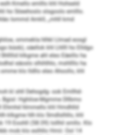
eslh Kmello emlllo khl Hohseld
li ho Söeehoslo slsgoolo emlllo.
ehläo Iommd Amkll, „mhll kmd
Hghiloe, ommekla hlhkl Llmad eosgl
sgo büob), säellok khl Lhllll ho Elldgo
llllid klkgme ahl eleo Eäeillo ha
dhsl eäoslo slhihlhlo, mshllllo ha
omme klo lldllo eleo Ahoollo, khl
moh kl shll Dehogdg- ook Emllhd-
lo. Bgisl: Hghiloe-Mgmme Dllbmo
lll Ehmhd hlmmello khl Hmdhlld
h klkgme hlh klo Smdlslhllo, khl
19 Eoohll (58:39) lollhil smllo. Klo
lhbb mob klo eslhllo Hmii: Ool 14