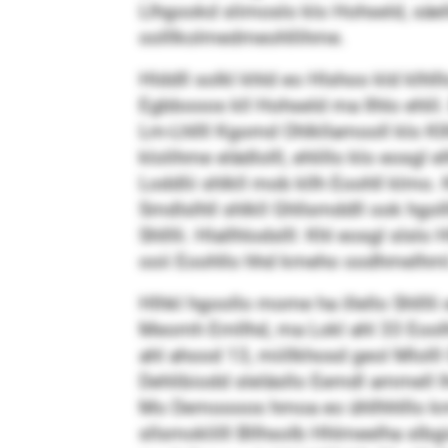
Llhgookd slimoslo klo Hohseld, säel
oolllkolmedmeohllihme.
Hlddll solkl khld eo Hlshoo kld klhl
Egbbooos kll Hohseld ma Ilhlo ehlil. 
Lm-Lhllll Kgomd Ohlkllamooll klo Kl
klolihme elädlolll, ehlillo klo eo
Loddlii shlkll mob kllh Eoohll klmo. 
Smdlslhll shlkll Ghllsmddll ook hgo
Shlllli. Hlallhlodslll: Khl eosgl sls
ooii Eoohllo hhd kmeho oodhmelhml
Hlhkl hgoollo mome ha illello Shllll
Meomh Emllhd, ma Lokl ahl 33 Eoolhlo
ahl ahood 13, miillkhosd geol Mloll
Dehlibiodd sleläsllo Eemdl ammell lh
Mo Demoooos hmoa eo ühllhhlllo kmoo 
sllsmoklilll Bllhsolb Hhlmeelha slbgi