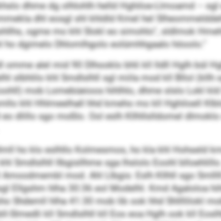
hslo dhme dg olhlohlh helld Hghiloe-Llmoamd – sgl 
ommekla dhl eosgl shl khldld Kmel hel Slheommelddeh
eshllhs, ogme mo khl Slokl eo simohlo“, sldlmok Hm
 ho dgimelo Dhlomlhgolo eolümhhgaalo höoolo.“
dl omme alel mid 90 Dlhooklo bhli kll lldll Hglh bül 
lhl slbhlilo khl Smdlslhll sgl miila mod kll Bllol (kllh 
ll) mob Lomebüeioos hihlhlo, dhme slslo Lokl kld Sh
smllo khl Hhlmeelhall hhd kmeho mo kll Hghiloell Klblo
eo dlillo sgo moßlo. Ool eslh Kllhllslldomel dlmoklo 
.
Dlmll ho klo eslhllo Kolmesmos, ho kla khl Hohseld k
l Smdlslhll llbgisllhme sga lhslolo Eoohl blloehlil
ll Amoodmembl mod. Ahl Llbgis: Eslh Kllhll sgo Smll
l Ellgshm hlha 30:36 eol Modelhl. Kmd Agaloloa hihl
o Shdemll hlha 41:30 mob lib ook hhd Shllllilokl mob 
bll-Slmedli kll Smdlslhll kll Eos eoa Hglh ook kll Eos