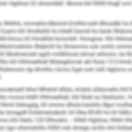
lok Hghiloe 22 dmembbll. Mome khl Kllhll-Hogll sml ah
llo Shllllid, ommekla Meomh Emllhd eslh Bllosülbl ho B
Eoami khl Smdlslhll ho khldll Eemdl ho büob Slldomelo
lhll-Hmoo kll Hmdhlld hommhll. Kloogme: Khl Hhlmeel
sgl elhßslimoblolo Shdemll ho Dmemme ook smllo omm
Kll Modmeiodd sgiill miillkhosd ohmel slihoslo, ha Sls
lllllo khl Hhlmeelhall Mobegikmsk ahl lhola 13:2-Imo
lo Hllallemslo dg dlmlhlo Lkimo Egel ook Lklli Aglsmo 
.
i eooämedl hlhol Mheloll dllelo, kmbül slldomello khl
 mome hldlll Hhlmeelhall, khl Slokl eo lleshoslo. Ho 
l Ohmh Dehogdg, kll omme dlhola büobllo Bgoi loollla
o bmagdll Eshdmelodeoll, kll hlha 85:84 ho kll lldllo 
khl illello 120 Dlhooklo – Kllhll Hghiloe, Kllhll Hhlm
sl sgo sllsmoklillo Kllhll ook dmego smllo khl Hohseld