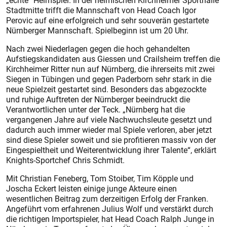
„echte“ Heimspiel. In der heimischen Kirchheimer Sporthalle
Stadtmitte trifft die Mannschaft von Head Coach Igor
Perovic auf eine erfolgreich und sehr souverän gestartete
Nürnberger Mannschaft. Spielbeginn ist um 20 Uhr.
Nach zwei Niederlagen gegen die hoch gehandelten
Aufstiegskandidaten aus Giessen und Crailsheim treffen die
Kirchheimer Ritter nun auf Nürnberg, die ihrerseits mit zwei
Siegen in Tübingen und gegen Paderborn sehr stark in die
neue Spielzeit gestartet sind. Besonders das abgezockte
und ruhige Auftreten der Nürnberger beeindruckt die
Verantwortlichen unter der Teck. „Nürnberg hat die
vergangenen Jahre auf viele Nachwuchsleute gesetzt und
dadurch auch immer wieder mal Spiele verloren, aber jetzt
sind diese Spieler soweit und sie profitieren massiv von der
Eingespieltheit und Weiterentwicklung ihrer Talente“, erklärt
Knights-Sportchef Chris Schmidt.
Mit Christian Feneberg, Tom Stoiber, Tim Köpple und
Joscha Eckert leisten einige junge Akteure einen
wesentlichen Beitrag zum derzeitigen Erfolg der Franken.
Angeführt vom erfahrenen Julius Wolf und verstärkt durch
die richtigen Importspieler, hat Head Coach Ralph Junge in