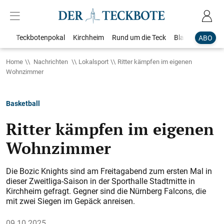
Teckbotenpokal
Kirchheim
Rund um die Teck
Blaulicht
Loka
ABO
Home
Nachrichten
Lokalsport
Ritter kämpfen im eigenen
Wohnzimmer
Basketball
Ritter kämpfen im eigenen
Wohnzimmer
Die Bozic Knights sind am Freitagabend zum ersten Mal in
dieser Zweitliga-Saison in der Sporthalle Stadtmitte in
Kirchheim gefragt. Gegner sind die Nürnberg Falcons, die
mit zwei Siegen im Gepäck anreisen.
09.10.2025