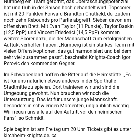
Nürnberg ein Team geformt, das Überraschungspotenzial
hat und früh in der Saison hoch gehandelt wird. Topscorer
ist mit 20 Punkten Forward Brandton Chatfield, der zudem
noch zehn Rebounds pro Partie abgreift. Sieben davon am
offensiven Brett. Mit Evan Taylor (11 Punkte), Taylor Baskin
(12,5 PpP) und Vincent Friederici (14,5 PpP) kommen
weitere Scorer dazu, die der Mannschaft zum erfolgreichen
Auftakt verholfen haben. „Nürnberg ist ein starkes Team mit
vielen Offensivoptionen, das gut harmonisiert und bei dem
sehr viel zusammen passt“, beschreibt Knights-Coach Igor
Perovic den kommenden Gegner.
Im Schwabenland hoffen die Ritter auf die Heimstätte. „Es
ist für uns natürlich etwas anderes in der Sporthalle
Stadtmitte zu spielen. Dort trainieren wir und sind die
Umgebung gewohnt. Nun brauchen wir noch die
Unterstützung. Das ist für unsere junge Mannschaft,
besonders in schwierigen Momenten, unglaublich wichtig.
Wir freuen uns alle auf den Auftritt vor den heimischen
Fans“, so Schmidt.
Spielbeginn ist am Freitag um 20 Uhr. Tickets gibt es unter
kirchheim-knights.de.
cs