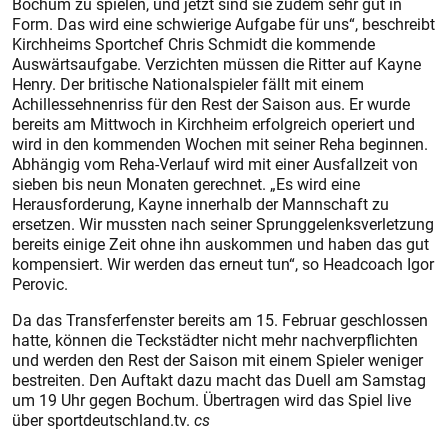
Bochum zu spielen, und jetzt sind sie zudem sehr gut in
Form. Das wird eine schwierige Aufgabe für uns“, beschreibt
Kirchheims Sportchef Chris ­Schmidt die kommende
Auswärtsaufgabe. Verzichten müssen die Ritter auf Kayne
Henry. Der britische Nationalspieler fällt mit einem
Achillessehnenriss für den Rest der Saison aus. Er wurde
bereits am Mittwoch in Kirchheim erfolgreich operiert und
wird in den kommenden Wochen mit seiner Reha beginnen.
Abhängig vom Reha-Verlauf wird mit einer Ausfallzeit von
sieben bis neun Monaten gerechnet. „Es wird eine
Herausforderung, Kayne innerhalb der Mannschaft zu
ersetzen. Wir mussten nach seiner Sprunggelenksverletzung
bereits einige Zeit ohne ihn auskommen und haben das gut
kompensiert. Wir werden das erneut tun“, so Headcoach Igor
Perovic.
Da das Transferfenster bereits am 15. Februar geschlossen
hatte, können die Teckstädter nicht mehr nachverpflichten
und werden den Rest der Saison mit einem Spieler weniger
bestreiten. Den Auftakt dazu macht das Duell am Samstag
um 19 Uhr gegen Bochum. Übertragen wird das Spiel live
über sportdeutschland.tv.
cs