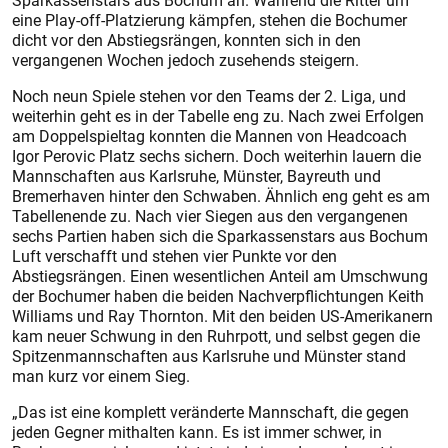
Sparkassenstars aus Bochum an. Während die Ritter um
eine Play-off-Platzierung kämpfen, stehen die Bochumer
dicht vor den Abstiegsrängen, konnten sich in den
vergangenen Wochen jedoch zusehends steigern.
Noch neun Spiele stehen vor den Teams der 2. Liga, und
weiterhin geht es in der Tabelle eng zu. Nach zwei Erfolgen
am Doppelspieltag konnten die Mannen von Headcoach
Igor Perovic Platz sechs sichern. Doch weiterhin lauern die
Mannschaften aus Karlsruhe, Münster, Bayreuth und
Bremerhaven hinter den Schwaben. Ähnlich eng geht es am
Tabellenende zu. Nach vier Siegen aus den vergangenen
sechs Partien haben sich die Sparkassenstars aus Bochum
Luft verschafft und stehen vier Punkte vor den
Abstiegsrängen. Einen wesentlichen Anteil am Umschwung
der Bochumer haben die beiden Nachverpflichtungen Keith
Williams und Ray Thornton. Mit den beiden US-Amerikanern
kam neuer Schwung in den Ruhrpott, und selbst gegen die
Spitzenmannschaften aus Karlsruhe und Münster stand
man kurz vor einem Sieg.
„Das ist eine komplett veränderte Mannschaft, die gegen
jeden Gegner mithalten kann. Es ist immer schwer, in