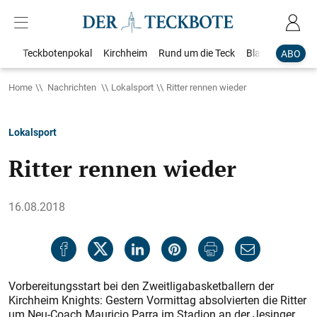
Teckbotenpokal
Kirchheim
Rund um die Teck
Blaulicht
Loka
ABO
Home
Nachrichten
Lokalsport
Ritter rennen wieder
Lokalsport
Ritter rennen wieder
16.08.2018
Vorbereitungsstart bei den Zweitligabasketballern der
Kirchheim Knights: Gestern Vormittag absolvierten die Ritter
um Neu-Coach Mauricio Parra im Stadion an der Jesinger