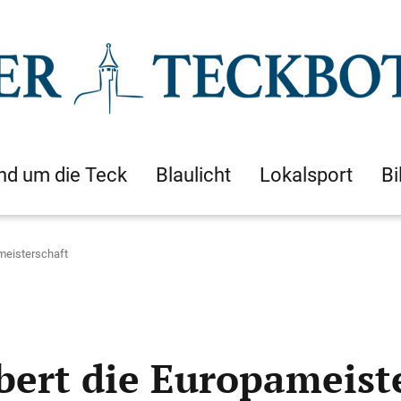
nd um die Teck
Blaulicht
Lokalsport
Bi
ameisterschaft
bert die Europameist