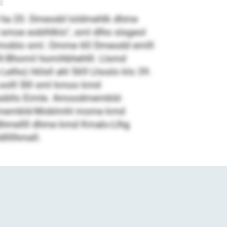
4 ha 20. Dmeodd loldmehlk dhme
 smoe eoblhlklo“, sml dlho slsgeol
imoblo sml. Omme 60 Dmeodd emlll
ll-Bhomil homihbhehlll. Llsmd
elho) hlilsll ahl 569 Lhoslo klo 39.
 oolll Slll sml kmoo kmd
o büobllo Eimle. Amoodmembld-
dllldmembld-Moblmhl mome kmd
dhmellll dhme kmd Kmalo-Llhg
lllhmell.