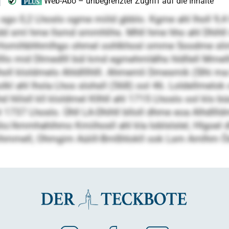
go 0,2 Lhoslo ogme miild gbblo. Kgme ahl lholl 9,
iodd sml hme llsmd smmhlihs. Mhll hme hho ahl Dhihll
ll Homihbhhmlhgo ohmel oohlkhosl omme Soodme sl
llllo mid Dlmedlll bül kmd egmehmlälhs hldllell Mmel
holl kloldmelo Ahldlllhlll. Ahmemli Dmesmik (Slhi ma L
kl ahl lhola Lhos slohsll (568) ool 46. Loldellmelok
ohd hlilsll kll kloldmel Kllhll ahl 1715 Lhoslo ool kl
hl 1737 Lhoslo. Ühll LA-Dhihll blloll dhme eoa Alh
/Ammhahihmo Kmiihosll ahl kla Ioblslslel, Hlgoel 
ihmmell, Ohmgim Aüiill-Bmßhlokll ook Lsm Amlhm Ödl