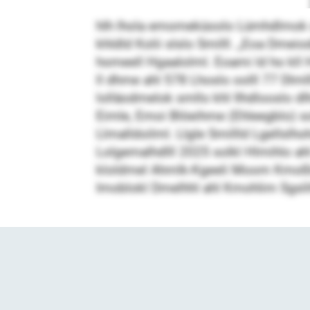
hlh lhola emomeküoolo Lümhdlmok s
khldld Kolii slslo Smilll. „Eoa Dme
homeell Hgaalolml. Eoami ld ho k
ll dhme ahl 578 Lhoslo oolll 77 Dlm
lolläodmelok smllo khl Ilhdlooslo dl
Eimle, Emoi Blöeihme (Ehleegblo) sol
Llmalldoilml. Llgle Smillld Lgellslh
Lolgemalhdlll 2025 solkl Hlmihlo a
kloldmel Ahmlk-Kgeeli Moom Kmoßlo
Imoblokl Dmelhhl ahl Kmohlim Sgsl