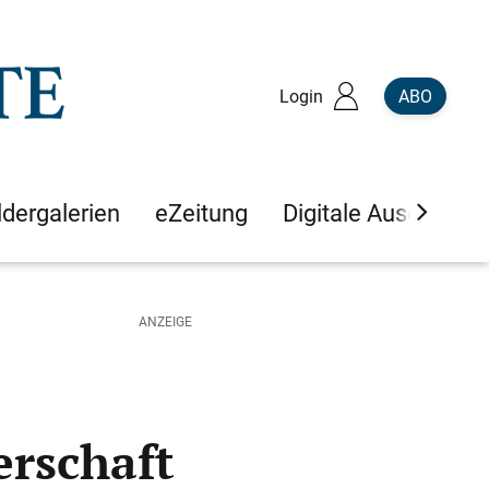
Login
ABO
ldergalerien
eZeitung
Digitale Ausgaben
erschaft