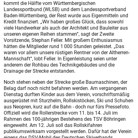
kommt die Hälfte vom Württembergischen
Landessportbund (WLSB) und dem Landessportverband
Baden-Württemberg, der Rest wurde aus Eigenmitteln und
Kredit finanziert. „Wir haben großes Glück, dass sowohl
viele Handwerker als auch der Architekt und Bauleiter aus
unseren eigenen Reihen stammen“, sagt der Zweite
Vorsitzende, Stephan Feller. Mit großem Enthusiasmus
hätten die Mitglieder rund 1 000 Stunden geleistet. „Das
waren vor allem unsere rüstigen Rentner von der Altherren-
Mannschaft“, lobt Feller. In Eigenleistung seien unter
anderem der Rohbau des Technikgebäudes und die
Drainage der Strecke entstanden.
Noch stehen neben der Strecke große Baumaschinen, der
Belag darf noch nicht befahren werden. Am vergangenen
Dienstag durften Kinder aus dem Verein, vorschriftsmäßig
ausgerüstet mit Sturzhelm, Rollskistöcken, Ski und Schuhen
aus Neopren, kurz auf die Bahn - doch nur fürs Pressefoto.
Offiziell wird die Rollerstrecke vom 11. bis 14. Juli im
Rahmen des 100-jährigen Bestehens des TSV Böhringen
eingeweiht. Am 12. Juli soll das Rollskifahren
publikumswirksam vorgestellt werden. Dafür hat der Verein
eigens das DSV-Mobil des Deutschen Skiverbands